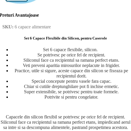
Preturi Avantajoase
SKU:
6 capace alimentare
Set 6 Capace Flexibile din Silicon, pentru Caserole
Set 6 capace flexibile, silicon.
Se potrivesc pe orice fel de recipient.
Siliconul face ca recipientul sa ramana perfect etans.
Veti preveni aparitia mirosurilor neplacute in frigider.
Practice, utile si sigure, aceste capace din silicon se fixeaza pe
recipientul dorit.
Special concepute pentru vasele fara capac.
Chiar si cutiile dreptunghilare pot fi inchise ermetic.
Super extensibile, se potrivesc pentru toate formele.
Potrivite si pentru congelator.
Capacele din silicon flexibil se potrivesc pe orice fel de recipient.
Siliconul face ca recipientul sa ramana perfect etans, impiedicand aerul
sa intre si sa descompuna alimentele, pastrand prospetimea acestora.