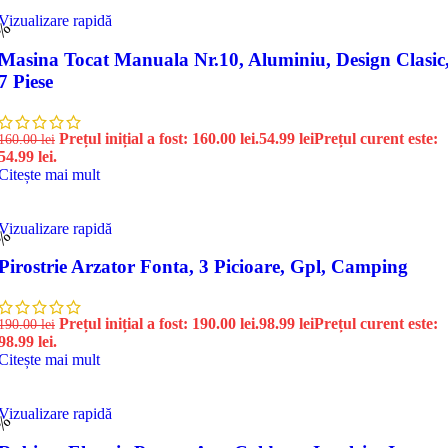
Vizualizare rapidă
6%
Masina Tocat Manuala Nr.10, Aluminiu, Design Clasic
7 Piese
Prețul inițial a fost: 160.00 lei.
54.99
lei
Prețul curent este:
160.00
lei
54.99 lei.
Citește mai mult
Vizualizare rapidă
8%
Pirostrie Arzator Fonta, 3 Picioare, Gpl, Camping
Prețul inițial a fost: 190.00 lei.
98.99
lei
Prețul curent este:
190.00
lei
98.99 lei.
Citește mai mult
Vizualizare rapidă
3%