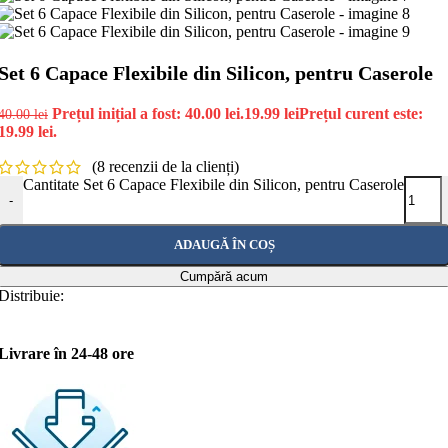
Set 6 Capace Flexibile din Silicon, pentru Caserole
Prețul inițial a fost: 40.00 lei.
19.99
lei
Prețul curent este:
40.00
lei
19.99 lei.
(
8
recenzii de la clienți)
Cantitate Set 6 Capace Flexibile din Silicon, pentru Caserole
-
ADAUGĂ ÎN COȘ
Cumpără acum
Distribuie:
Livrare în 24-48 ore