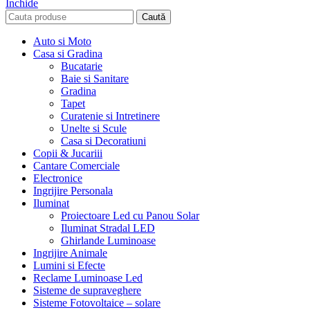
Închide
Caută
Auto si Moto
Casa si Gradina
Bucatarie
Baie si Sanitare
Gradina
Tapet
Curatenie si Intretinere
Unelte si Scule
Casa si Decoratiuni
Copii & Jucariii
Cantare Comerciale
Electronice
Ingrijire Personala
Iluminat
Proiectoare Led cu Panou Solar
Iluminat Stradal LED
Ghirlande Luminoase
Ingrijire Animale
Lumini si Efecte
Reclame Luminoase Led
Sisteme de supraveghere
Sisteme Fotovoltaice – solare