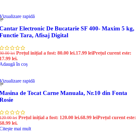
Vizualizare rapidă
8%
Cantar Electronic De Bucatarie SF 400- Maxim 5 kg,
Functie Tara, Afisaj Digital
Prețul inițial a fost: 80.00 lei.
17.99
lei
Prețul curent este:
80.00
lei
17.99 lei.
Adaugă în coș
Vizualizare rapidă
3%
Masina de Tocat Carne Manuala, Nr.10 din Fonta
Rosie
Prețul inițial a fost: 120.00 lei.
68.99
lei
Prețul curent este:
120.00
lei
68.99 lei.
Citește mai mult