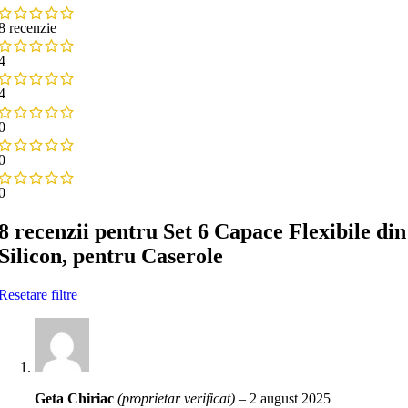
8 recenzie
4
4
0
0
0
8 recenzii pentru
Set 6 Capace Flexibile din
Silicon, pentru Caserole
Resetare filtre
Geta Chiriac
(proprietar verificat)
–
2 august 2025