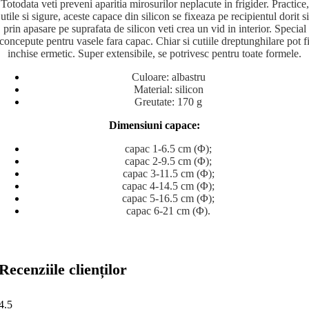
Totodata veti preveni aparitia mirosurilor neplacute in frigider. Practice,
utile si sigure, aceste capace din silicon se fixeaza pe recipientul dorit si
prin apasare pe suprafata de silicon veti crea un vid in interior. Special
concepute pentru vasele fara capac. Chiar si cutiile dreptunghilare pot f
inchise ermetic. Super extensibile, se potrivesc pentru toate formele.
Culoare: albastru
Material: silicon
Greutate: 170 g
Dimensiuni capace:
capac 1-6.5 cm (Φ);
capac 2-9.5 cm (Φ);
capac 3-11.5 cm (Φ);
capac 4-14.5 cm (Φ);
capac 5-16.5 cm (Φ);
capac 6-21 cm (Φ).
Recenziile clienților
4.5