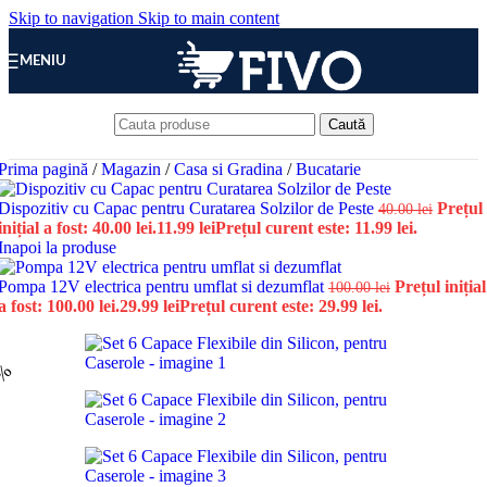
Skip to navigation
Skip to main content
MENIU
Caută
Prima pagină
/
Magazin
/
Casa si Gradina
/
Bucatarie
Dispozitiv cu Capac pentru Curatarea Solzilor de Peste
Prețul
40.00
lei
inițial a fost: 40.00 lei.
11.99
lei
Prețul curent este: 11.99 lei.
Inapoi la produse
Pompa 12V electrica pentru umflat si dezumflat
Prețul inițial
100.00
lei
a fost: 100.00 lei.
29.99
lei
Prețul curent este: 29.99 lei.
0%