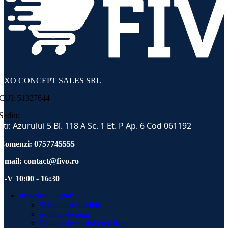
EXO CONCEPT SALES SRL
CUI: 51327644
Sediu:
Str. Azurului 5 Bl. 118 A Sc. 1 Et. P Ap. 6 Cod 061192
Comenzi: 0757745555
Email:
contact@fivo.ro
L-V 10:00 - 16:30
Informatii Legale
Termeni si conditii
Politica de retur
Politica de confidientialitate