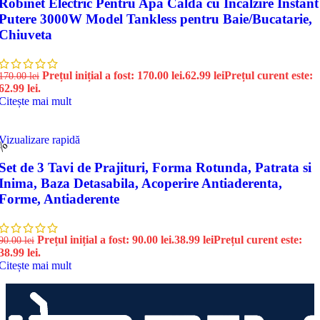
Robinet Electric Pentru Apa Calda cu Incalzire Instant
Putere 3000W Model Tankless pentru Baie/Bucatarie,
Chiuveta
Prețul inițial a fost: 170.00 lei.
62.99
lei
Prețul curent este:
170.00
lei
62.99 lei.
Citește mai mult
Vizualizare rapidă
7%
Set de 3 Tavi de Prajituri, Forma Rotunda, Patrata si
Inima, Baza Detasabila, Acoperire Antiaderenta,
Forme, Antiaderente
Prețul inițial a fost: 90.00 lei.
38.99
lei
Prețul curent este:
90.00
lei
38.99 lei.
Citește mai mult