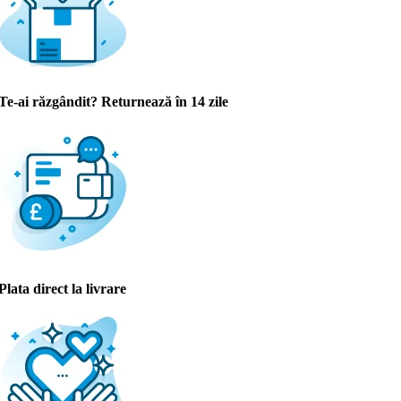
Te-ai răzgândit? Returnează în 14 zile
Plata direct la livrare