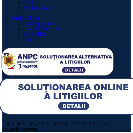
ANPC
Politica cookies
Servicii Clienti
Livrare produse
Garantia Produselor
Despre Noi
Contact
Copyright © 2024 EXO CONCEPT SALES S.R.L. Toate
drepturile rezervate