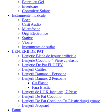
Baterii cu Gel
Invertoare
Controlere Solare
Instrumente muzicale
Boxe
Casti Audio
Microfoane
Orgi Electronice
Stative
Vioare
Instrumente de suflat
LENJERII DE PAT
Lenjerie Blana de iepure artificiala
Lenjerie Cocolino 4 Piese cu elastic
Lenjerie De Pat FLUFFY
Lenjerii Catifea
Lenjerii Damasc 1 Persoana
Lenjerii Damasc 2 Persoane
Cu Elastic
Fara Elastic
Lenjerii de LUX Jacquard, 7 Piese
Lenjerii De Pat Cocolino
Lenjerii De Pat Cocolino Cu Elastic dungi groase
Lenjerii Jacquard
Paturi