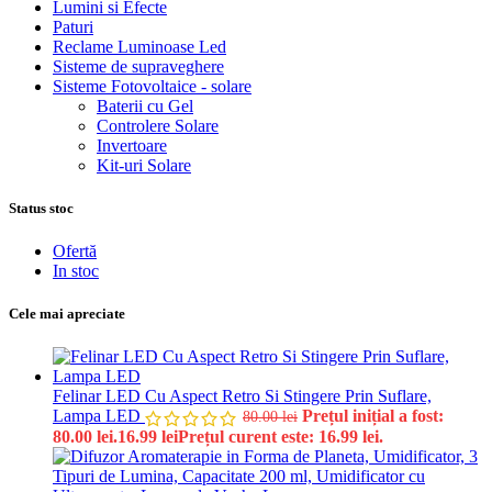
Lumini si Efecte
Paturi
Reclame Luminoase Led
Sisteme de supraveghere
Sisteme Fotovoltaice - solare
Baterii cu Gel
Controlere Solare
Invertoare
Kit-uri Solare
Status stoc
Ofertă
In stoc
Cele mai apreciate
Felinar LED Cu Aspect Retro Si Stingere Prin Suflare,
Lampa LED
Prețul inițial a fost:
80.00
lei
80.00 lei.
16.99
lei
Prețul curent este: 16.99 lei.