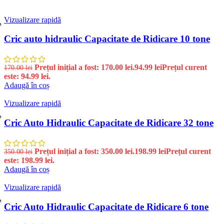
Vizualizare rapidă
%
Cric auto hidraulic Capacitate de Ridicare 10 tone
Prețul inițial a fost: 170.00 lei.
94.99
lei
Prețul curent
170.00
lei
este: 94.99 lei.
Adaugă în coș
Vizualizare rapidă
%
Cric Auto Hidraulic Capacitate de Ridicare 32 tone
Prețul inițial a fost: 350.00 lei.
198.99
lei
Prețul curent
350.00
lei
este: 198.99 lei.
Adaugă în coș
Vizualizare rapidă
%
Cric Auto Hidraulic Capacitate de Ridicare 6 tone