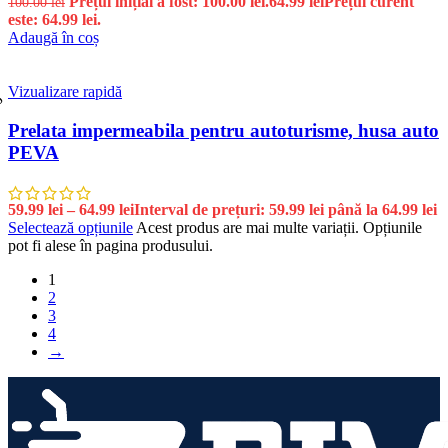
Prețul inițial a fost: 100.00 lei.
64.99
lei
Prețul curent
100.00
lei
este: 64.99 lei.
Adaugă în coș
Vizualizare rapidă
%
Prelata impermeabila pentru autoturisme, husa auto
PEVA
59.99
lei
–
64.99
lei
Interval de prețuri: 59.99 lei până la 64.99 lei
Selectează opțiunile
Acest produs are mai multe variații. Opțiunile
pot fi alese în pagina produsului.
1
2
3
4
→