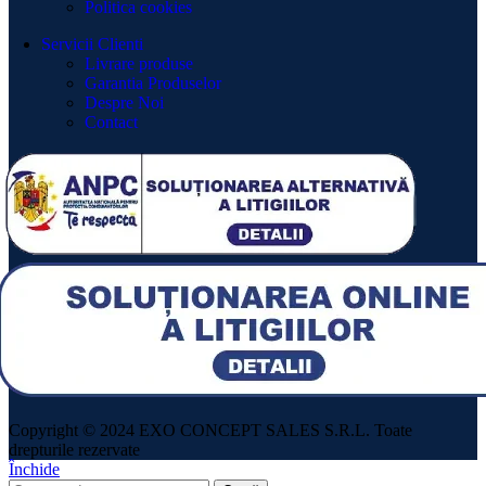
Politica cookies
Servicii Clienti
Livrare produse
Garantia Produselor
Despre Noi
Contact
Copyright © 2024 EXO CONCEPT SALES S.R.L. Toate
drepturile rezervate
Închide