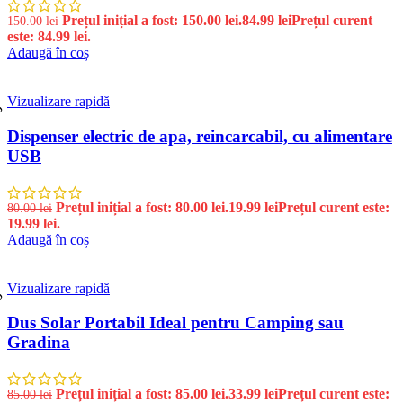
Prețul inițial a fost: 150.00 lei.
84.99
lei
Prețul curent
150.00
lei
este: 84.99 lei.
Adaugă în coș
Vizualizare rapidă
%
Dispenser electric de apa, reincarcabil, cu alimentare
USB
Prețul inițial a fost: 80.00 lei.
19.99
lei
Prețul curent este:
80.00
lei
19.99 lei.
Adaugă în coș
Vizualizare rapidă
%
Dus Solar Portabil Ideal pentru Camping sau
Gradina
Prețul inițial a fost: 85.00 lei.
33.99
lei
Prețul curent este:
85.00
lei