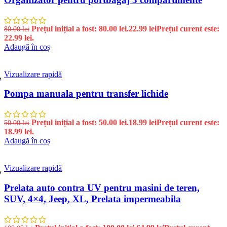
Prețul inițial a fost: 80.00 lei.
22.99
lei
Prețul curent este:
80.00
lei
22.99 lei.
Adaugă în coș
Vizualizare rapidă
%
Pompa manuala pentru transfer lichide
Prețul inițial a fost: 50.00 lei.
18.99
lei
Prețul curent este:
50.00
lei
18.99 lei.
Adaugă în coș
Vizualizare rapidă
%
Prelata auto contra UV pentru masini de teren,
SUV, 4×4, Jeep, XL, Prelata impermeabila