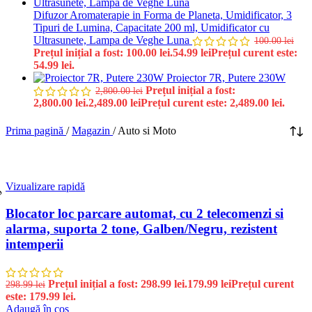
Difuzor Aromaterapie in Forma de Planeta, Umidificator, 3
Tipuri de Lumina, Capacitate 200 ml, Umidificator cu
Ultrasunete, Lampa de Veghe Luna
100.00
lei
Prețul inițial a fost: 100.00 lei.
54.99
lei
Prețul curent este:
54.99 lei.
Proiector 7R, Putere 230W
Prețul inițial a fost:
2,800.00
lei
2,800.00 lei.
2,489.00
lei
Prețul curent este: 2,489.00 lei.
Prima pagină
/
Magazin
/
Auto si Moto
Vizualizare rapidă
%
Blocator loc parcare automat, cu 2 telecomenzi si
alarma, suporta 2 tone, Galben/Negru, rezistent
intemperii
Prețul inițial a fost: 298.99 lei.
179.99
lei
Prețul curent
298.99
lei
este: 179.99 lei.
Adaugă în coș