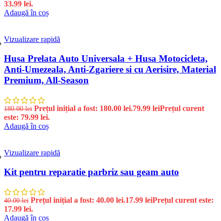
33.99 lei.
Adaugă în coș
Vizualizare rapidă
%
Husa Prelata Auto Universala + Husa Motocicleta,
Anti-Umezeala, Anti-Zgariere si cu Aerisire, Material
Premium, All-Season
Prețul inițial a fost: 180.00 lei.
79.99
lei
Prețul curent
180.00
lei
este: 79.99 lei.
Adaugă în coș
Vizualizare rapidă
%
Kit pentru reparatie parbriz sau geam auto
Prețul inițial a fost: 40.00 lei.
17.99
lei
Prețul curent este:
40.00
lei
17.99 lei.
Adaugă în coș