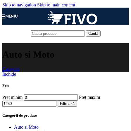
Skip to navigation
Skip to main content
MENIU
Caută
Auto si Moto
Categorii
Închide
Pret
Preț minim
Preț maxim
Filtrează
Categorii de produse
Auto si Moto