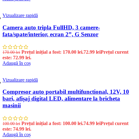
Vizualizare rapidă
%
Camera auto tripla FullHD, 3 camere-
fata/spate/interior, ecran 2”, G Senzor
Prețul inițial a fost: 170.00 lei.
72.99
lei
Prețul curent
170.00
lei
este: 72.99 lei.
Adaugă în coș
Vizualizare rapidă
%
Compresor auto portabil multifunctional, 12V, 10
bari, afișaj digital LED, alimentare la bricheta
masinii
Prețul inițial a fost: 100.00 lei.
74.99
lei
Prețul curent
100.00
lei
este: 74.99 lei.
Adaugă în coș