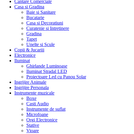
Cantare Comerciale
Casa si Gradina
Baie si Sanitare
Bucatarie
Casa si Decoratiuni
Curatenie si Intretinere
Gradina
Tapet
Unelte si Scule
Copii & Jucariii
Electronice
Iluminat
Ghirlande Luminoase
Iluminat Stradal LED
Proiectoare Led cu Panou Solar
Ingrijire Animale
Ingrijire Personala
Instrumente muzicale
Boxe
Casti Audio
Instrumente de suflat
Microfoane
Orgi Electronice
Stative
Vioare