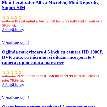
Mini Localizator A8 cu Microfon, Mini Dispozitiv,
Suport SIM
Prețul inițial a fost: 90.00 lei.
59.99
lei
Prețul curent este:
90.00
lei
59.99 lei.
Adaugă în coș
Vizualizare rapidă
%
Oglinda retrovizoare 4.5 inch cu camera HD 1080P,
DVR auto, cu microfon si difuzor incorporate +
camera suplimentara marsarier
Prețul inițial a fost: 150.00 lei.
79.99
lei
Prețul curent
150.00
lei
este: 79.99 lei.
Adaugă în coș
Vizualizare rapidă
%
Organizator pentru portbagaj 3 compartimente