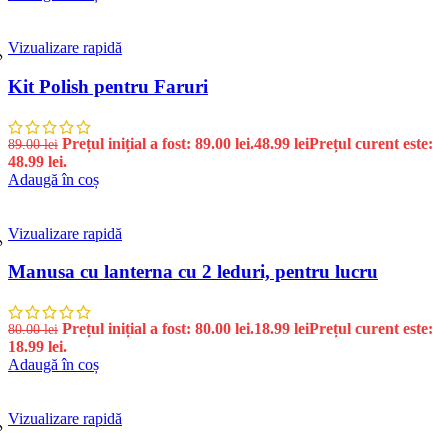
Vizualizare rapidă
%
Kit Polish pentru Faruri
Prețul inițial a fost: 89.00 lei.
48.99
lei
Prețul curent este:
89.00
lei
48.99 lei.
Adaugă în coș
Vizualizare rapidă
%
Manusa cu lanterna cu 2 leduri, pentru lucru
Prețul inițial a fost: 80.00 lei.
18.99
lei
Prețul curent este:
80.00
lei
18.99 lei.
Adaugă în coș
Vizualizare rapidă
%