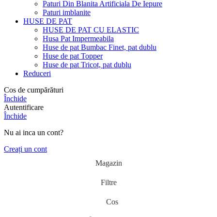
Paturi Din Blanita Artificiala De Iepure
Paturi imblanite
HUSE DE PAT
HUSE DE PAT CU ELASTIC
Husa Pat Impermeabila
Huse de pat Bumbac Finet, pat dublu
Huse de pat Topper
Huse de pat Tricot, pat dublu
Reduceri
Cos de cumpărături
Închide
Autentificare
Închide
Nu ai inca un cont?
Creați un cont
Magazin
Filtre
Cos