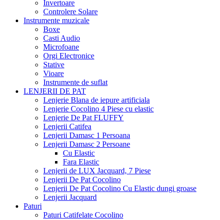
Invertoare
Controlere Solare
Instrumente muzicale
Boxe
Casti Audio
Microfoane
Orgi Electronice
Stative
Vioare
Instrumente de suflat
LENJERII DE PAT
Lenjerie Blana de iepure artificiala
Lenjerie Cocolino 4 Piese cu elastic
Lenjerie De Pat FLUFFY
Lenjerii Catifea
Lenjerii Damasc 1 Persoana
Lenjerii Damasc 2 Persoane
Cu Elastic
Fara Elastic
Lenjerii de LUX Jacquard, 7 Piese
Lenjerii De Pat Cocolino
Lenjerii De Pat Cocolino Cu Elastic dungi groase
Lenjerii Jacquard
Paturi
Paturi Catifelate Cocolino