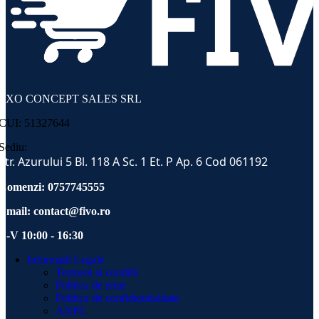
EXO CONCEPT SALES SRL
CUI: 51327644
Sediu:
Str. Azurului 5 Bl. 118 A Sc. 1 Et. P Ap. 6 Cod 061192
Comenzi: 0757745555
Email:
contact@fivo.ro
L-V 10:00 - 16:30
Informatii Legale
Termeni si conditii
Politica de retur
Politica de confidientialitate
ANPC