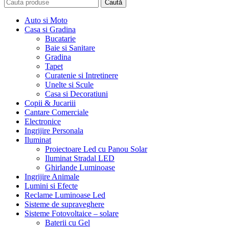
Caută
Auto si Moto
Casa si Gradina
Bucatarie
Baie si Sanitare
Gradina
Tapet
Curatenie si Intretinere
Unelte si Scule
Casa si Decoratiuni
Copii & Jucariii
Cantare Comerciale
Electronice
Ingrijire Personala
Iluminat
Proiectoare Led cu Panou Solar
Iluminat Stradal LED
Ghirlande Luminoase
Ingrijire Animale
Lumini si Efecte
Reclame Luminoase Led
Sisteme de supraveghere
Sisteme Fotovoltaice – solare
Baterii cu Gel