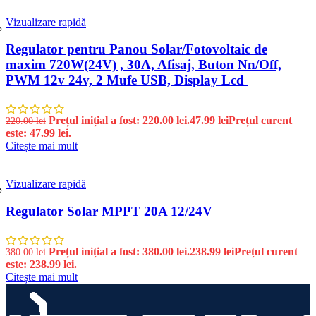
Vizualizare rapidă
%
Regulator pentru Panou Solar/Fotovoltaic de
maxim 720W(24V) , 30A, Afisaj, Buton Nn/Off,
PWM 12v 24v, 2 Mufe USB, Display Lcd
Prețul inițial a fost: 220.00 lei.
47.99
lei
Prețul curent
220.00
lei
este: 47.99 lei.
Citește mai mult
Vizualizare rapidă
%
Regulator Solar MPPT 20A 12/24V
Prețul inițial a fost: 380.00 lei.
238.99
lei
Prețul curent
380.00
lei
este: 238.99 lei.
Citește mai mult