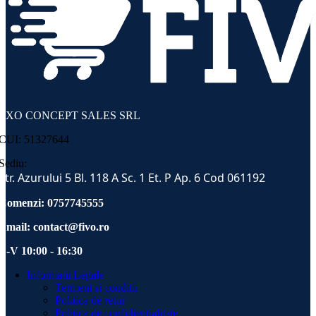
EXO CONCEPT SALES SRL
CUI: 51327644
Sediu:
Str. Azurului 5 Bl. 118 A Sc. 1 Et. P Ap. 6 Cod 061192
Comenzi: 0757745555
Email:
contact@fivo.ro
L-V 10:00 - 16:30
Informatii Legale
Termeni si conditii
Politica de retur
Politica de confidientialitate