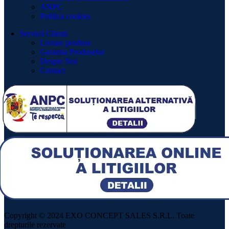
ANPC
Politica cookies
Servicii Clienti
Livrare produse
Garantia Produselor
Despre Noi
Contact
Copyright © 2024 EXO CONCEPT SALES S.R.L. Toate
drepturile rezervate