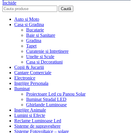
Închide
Caută
Auto si Moto
Casa si Gradina
Bucatarie
Baie si Sanitare
Gradina
Tapet
Curatenie si Intretinere
Unelte si Scule
Casa si Decoratiuni
Copii & Jucariii
Cantare Comerciale
Electronice
Ingrijire Personala
Iluminat
Proiectoare Led cu Panou Solar
Iluminat Stradal LED
Ghirlande Luminoase
Ingrijire Animale
Lumini si Efecte
Reclame Luminoase Led
Sisteme de supraveghere
Sisteme Fotovoltaice – solare