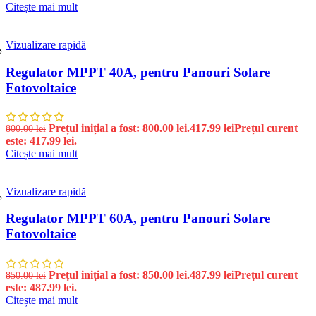
Citește mai mult
Vizualizare rapidă
%
Regulator MPPT 40A, pentru Panouri Solare
Fotovoltaice
Prețul inițial a fost: 800.00 lei.
417.99
lei
Prețul curent
800.00
lei
este: 417.99 lei.
Citește mai mult
Vizualizare rapidă
%
Regulator MPPT 60A, pentru Panouri Solare
Fotovoltaice
Prețul inițial a fost: 850.00 lei.
487.99
lei
Prețul curent
850.00
lei
este: 487.99 lei.
Citește mai mult