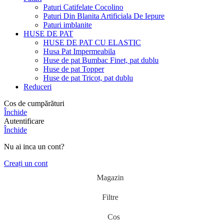
Paturi Catifelate Cocolino
Paturi Din Blanita Artificiala De Iepure
Paturi imblanite
HUSE DE PAT
HUSE DE PAT CU ELASTIC
Husa Pat Impermeabila
Huse de pat Bumbac Finet, pat dublu
Huse de pat Topper
Huse de pat Tricot, pat dublu
Reduceri
Cos de cumpărături
Închide
Autentificare
Închide
Nu ai inca un cont?
Creați un cont
Magazin
Filtre
Cos