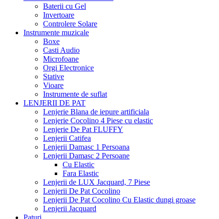
Baterii cu Gel
Invertoare
Controlere Solare
Instrumente muzicale
Boxe
Casti Audio
Microfoane
Orgi Electronice
Stative
Vioare
Instrumente de suflat
LENJERII DE PAT
Lenjerie Blana de iepure artificiala
Lenjerie Cocolino 4 Piese cu elastic
Lenjerie De Pat FLUFFY
Lenjerii Catifea
Lenjerii Damasc 1 Persoana
Lenjerii Damasc 2 Persoane
Cu Elastic
Fara Elastic
Lenjerii de LUX Jacquard, 7 Piese
Lenjerii De Pat Cocolino
Lenjerii De Pat Cocolino Cu Elastic dungi groase
Lenjerii Jacquard
Paturi