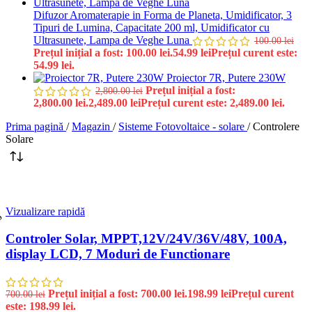
Difuzor Aromaterapie in Forma de Planeta, Umidificator, 3
Tipuri de Lumina, Capacitate 200 ml, Umidificator cu
Ultrasunete, Lampa de Veghe Luna
100.00
lei
Prețul inițial a fost: 100.00 lei.
54.99
lei
Prețul curent este:
54.99 lei.
Proiector 7R, Putere 230W
Prețul inițial a fost:
2,800.00
lei
2,800.00 lei.
2,489.00
lei
Prețul curent este: 2,489.00 lei.
Prima pagină
/
Magazin
/
Sisteme Fotovoltaice - solare
/
Controlere
Solare
Vizualizare rapidă
%
Controler Solar, MPPT,12V/24V/36V/48V, 100A,
display LCD, 7 Moduri de Functionare
Prețul inițial a fost: 700.00 lei.
198.99
lei
Prețul curent
700.00
lei
este: 198.99 lei.