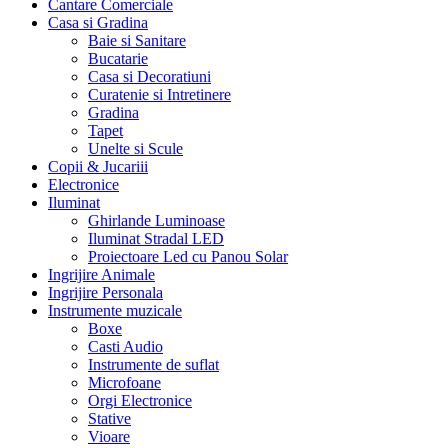
Cantare Comerciale
Casa si Gradina
Baie si Sanitare
Bucatarie
Casa si Decoratiuni
Curatenie si Intretinere
Gradina
Tapet
Unelte si Scule
Copii & Jucariii
Electronice
Iluminat
Ghirlande Luminoase
Iluminat Stradal LED
Proiectoare Led cu Panou Solar
Ingrijire Animale
Ingrijire Personala
Instrumente muzicale
Boxe
Casti Audio
Instrumente de suflat
Microfoane
Orgi Electronice
Stative
Vioare