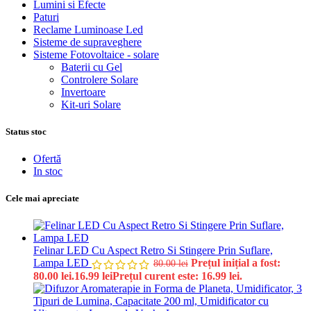
Lumini si Efecte
Paturi
Reclame Luminoase Led
Sisteme de supraveghere
Sisteme Fotovoltaice - solare
Baterii cu Gel
Controlere Solare
Invertoare
Kit-uri Solare
Status stoc
Ofertă
In stoc
Cele mai apreciate
Felinar LED Cu Aspect Retro Si Stingere Prin Suflare,
Lampa LED
Prețul inițial a fost:
80.00
lei
80.00 lei.
16.99
lei
Prețul curent este: 16.99 lei.