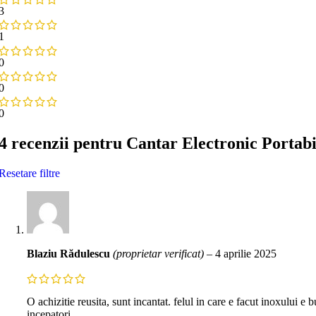
3
1
0
0
0
4 recenzii pentru
Cantar Electronic Portabi
Resetare filtre
Blaziu Rădulescu
(proprietar verificat)
–
4 aprilie 2025
O achizitie reusita, sunt incantat. felul in care e facut inoxului e
incepatori.