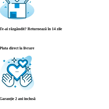
Te-ai răzgândit? Returnează în 14 zile
Plata direct la livrare
Garanție 2 ani inclusă