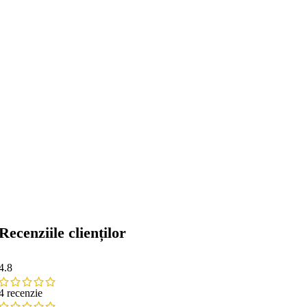
Recenziile clienților
4.8
4 recenzie