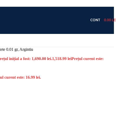
CONT
0.00
LE
ete 0.01 gr, Argintiu
rețul inițial a fost: 1,690.00 lei.
1,518.99
lei
Prețul curent este:
ul curent este: 16.99 lei.