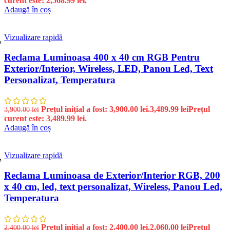
curent este: 2,568.99 lei.
Adaugă în coș
Vizualizare rapidă
%
Reclama Luminoasa 400 x 40 cm RGB Pentru
Exterior/Interior, Wireless, LED, Panou Led, Text
Personalizat, Temperatura
Prețul inițial a fost: 3,900.00 lei.
3,489.99
lei
Prețul
3,900.00
lei
curent este: 3,489.99 lei.
Adaugă în coș
Vizualizare rapidă
%
Reclama Luminoasa de Exterior/Interior RGB, 200
x 40 cm, led, text personalizat, Wireless, Panou Led,
Temperatura
Prețul inițial a fost: 2,400.00 lei.
2,060.00
lei
Prețul
2,400.00
lei