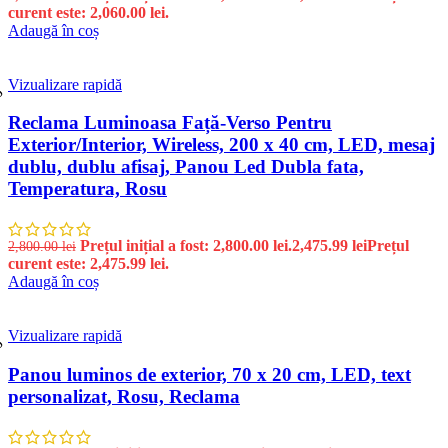
curent este: 2,060.00 lei.
Adaugă în coș
Vizualizare rapidă
%
Reclama Luminoasa Față-Verso Pentru
Exterior/Interior, Wireless, 200 x 40 cm, LED, mesaj
dublu, dublu afisaj, Panou Led Dubla fata,
Temperatura, Rosu
Prețul inițial a fost: 2,800.00 lei.
2,475.99
lei
Prețul
2,800.00
lei
curent este: 2,475.99 lei.
Adaugă în coș
Vizualizare rapidă
%
Panou luminos de exterior, 70 x 20 cm, LED, text
personalizat, Rosu, Reclama