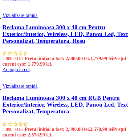
Vizualizare rapidă
%
Reclama Luminoasa 300 x 40 cm Pentru
Exterior/Interior, Wireless, LED, Panou Led, Text
Personalizat, Temperatura, Rosu
Prețul inițial a fost: 2,000.00 lei.
1,779.99
lei
Prețul
2,000.00
lei
curent este: 1,779.99 lei.
Adaugă în coș
Vizualizare rapidă
%
Reclama Luminoasa 300 x 40 cm RGB Pentru
Exterior/Interior, Wireless, LED, Panou Led, Text
Personalizat, Temperatura
Prețul inițial a fost: 2,890.00 lei.
2,578.99
lei
Prețul
2,890.00
lei
curent este: 2,578.99 lei.