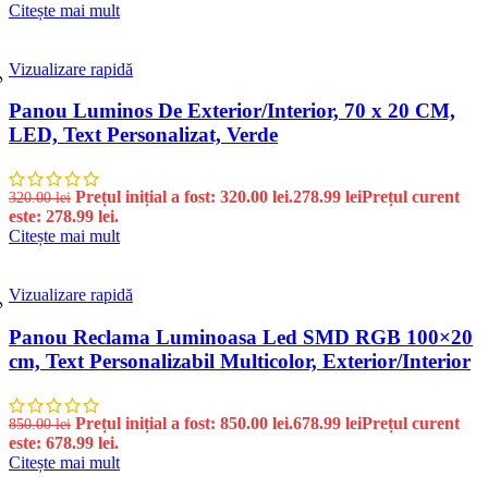
Citește mai mult
Vizualizare rapidă
%
Panou Luminos De Exterior/Interior, 70 x 20 CM,
LED, Text Personalizat, Verde
Prețul inițial a fost: 320.00 lei.
278.99
lei
Prețul curent
320.00
lei
este: 278.99 lei.
Citește mai mult
Vizualizare rapidă
%
Panou Reclama Luminoasa Led SMD RGB 100×20
cm, Text Personalizabil Multicolor, Exterior/Interior
Prețul inițial a fost: 850.00 lei.
678.99
lei
Prețul curent
850.00
lei
este: 678.99 lei.
Citește mai mult