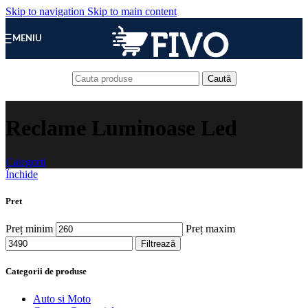
Skip to navigation
Skip to main content
MENIU
Caută
Reclame Luminoase Led
Categorii
Închide
Pret
Preț minim
Preț maxim
Filtrează
Categorii de produse
Auto si Moto