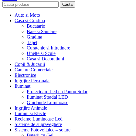
Caută
Auto si Moto
Casa si Gradina
Bucatarie
Baie si Sanitare
Gradina
Tapet
Curatenie si Intretinere
Unelte si Scule
Casa si Decoratiuni
Copii & Jucariii
Cantare Comerciale
Electronice
Ingrijire Personala
Iluminat
Proiectoare Led cu Panou Solar
Iluminat Stradal LED
Ghirlande Luminoase
Ingrijire Animale
Lumini si Efecte
Reclame Luminoase Led
Sisteme de supraveghere
Sisteme Fotovoltaice – solare
Baterii cu Gel