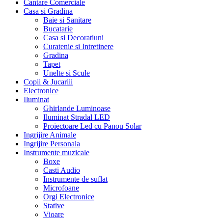
Cantare Comerciale
Casa si Gradina
Baie si Sanitare
Bucatarie
Casa si Decoratiuni
Curatenie si Intretinere
Gradina
Tapet
Unelte si Scule
Copii & Jucariii
Electronice
Iluminat
Ghirlande Luminoase
Iluminat Stradal LED
Proiectoare Led cu Panou Solar
Ingrijire Animale
Ingrijire Personala
Instrumente muzicale
Boxe
Casti Audio
Instrumente de suflat
Microfoane
Orgi Electronice
Stative
Vioare