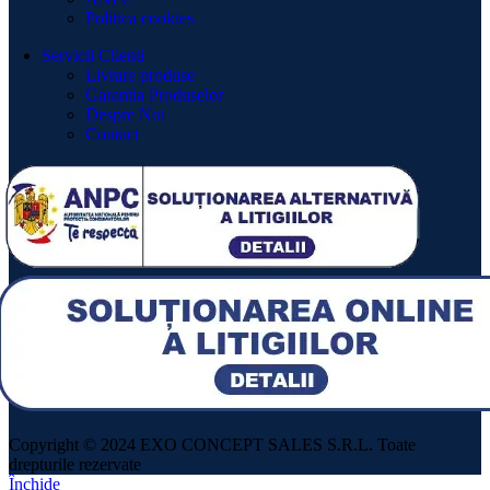
Politica cookies
Servicii Clienti
Livrare produse
Garantia Produselor
Despre Noi
Contact
Copyright © 2024 EXO CONCEPT SALES S.R.L. Toate
drepturile rezervate
Închide