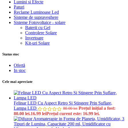
Lumini si Efecte
Paturi
Reclame Luminoase Led
Sisteme de supraveghere
Sisteme Fotovoltaice - solare
Baterii cu Gel
Controlere Solare
Invertoare
Kit-uri Solare
Status stoc
Ofertă
In stoc
Cele mai apreciate
Felinar LED Cu Aspect Retro Si Stingere Prin Suflare,
Lampa LED
Prețul inițial a fost:
80.00
lei
80.00 lei.
16.99
lei
Prețul curent este: 16.99 lei.