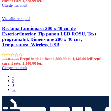
curent este: 1,228.99 lei.
Citește mai mult
Vizualizare rapidă
%
Reclama Luminoasa 200 x 40 cm de
Exterior/Interior, Tip panou LED ROSU, Text
programabil, Dimensiune 200 x 40 cm ,
Temperatura, Wireless, USB
Prețul inițial a fost: 1,800.00 lei.
1,140.00
lei
Prețul
1,800.00
lei
curent este: 1,140.00 lei.
Citește mai mult
1
2
3
→