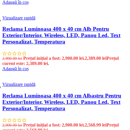
Adaugă în coș
Vizualizare rapidă
%
Reclama Luminoasa 400 x 40 cm Alb Pentru
Exterior/Interior, Wireless, LED, Panou Led, Text
Personalizat, Temperatura
Prețul inițial a fost: 2,900.00 lei.
2,389.00
lei
Prețul
2,900.00
lei
curent este: 2,389.00 lei.
Adaugă în coș
Vizualizare rapidă
%
Reclama Luminoasa 400 x 40 cm Albastru Pentru
Exterior/Interior, Wireless, LED, Panou Led, Text
Personalizat, Temperatura
Prețul inițial a fost: 2,900.00 lei.
2,568.99
lei
Prețul
2,900.00
lei