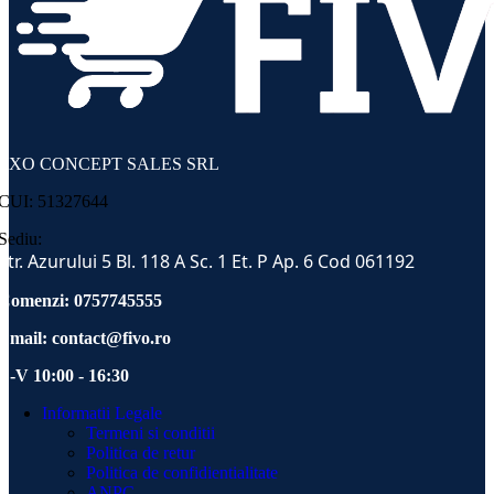
EXO CONCEPT SALES SRL
CUI: 51327644
Sediu:
Str. Azurului 5 Bl. 118 A Sc. 1 Et. P Ap. 6 Cod 061192
Comenzi: 0757745555
Email:
contact@fivo.ro
L-V 10:00 - 16:30
Informatii Legale
Termeni si conditii
Politica de retur
Politica de confidientialitate
ANPC