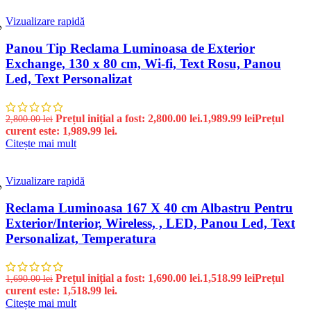
Vizualizare rapidă
%
Panou Tip Reclama Luminoasa de Exterior
Exchange, 130 x 80 cm, Wi-fi, Text Rosu, Panou
Led, Text Personalizat
Prețul inițial a fost: 2,800.00 lei.
1,989.99
lei
Prețul
2,800.00
lei
curent este: 1,989.99 lei.
Citește mai mult
Vizualizare rapidă
%
Reclama Luminoasa 167 X 40 cm Albastru Pentru
Exterior/Interior, Wireless, , LED, Panou Led, Text
Personalizat, Temperatura
Prețul inițial a fost: 1,690.00 lei.
1,518.99
lei
Prețul
1,690.00
lei
curent este: 1,518.99 lei.
Citește mai mult