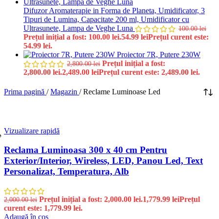
Difuzor Aromaterapie in Forma de Planeta, Umidificator, 3
Tipuri de Lumina, Capacitate 200 ml, Umidificator cu
Ultrasunete, Lampa de Veghe Luna
100.00
lei
Prețul inițial a fost: 100.00 lei.
54.99
lei
Prețul curent este:
54.99 lei.
Proiector 7R, Putere 230W
Prețul inițial a fost:
2,800.00
lei
2,800.00 lei.
2,489.00
lei
Prețul curent este: 2,489.00 lei.
Prima pagină
/
Magazin
/
Reclame Luminoase Led
Vizualizare rapidă
%
Reclama Luminoasa 300 x 40 cm Pentru
Exterior/Interior, Wireless, LED, Panou Led, Text
Personalizat, Temperatura, Alb
Prețul inițial a fost: 2,000.00 lei.
1,779.99
lei
Prețul
2,000.00
lei
curent este: 1,779.99 lei.
Adaugă în coș