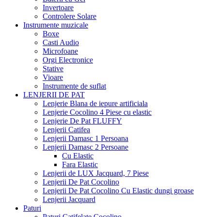
Invertoare
Controlere Solare
Instrumente muzicale
Boxe
Casti Audio
Microfoane
Orgi Electronice
Stative
Vioare
Instrumente de suflat
LENJERII DE PAT
Lenjerie Blana de iepure artificiala
Lenjerie Cocolino 4 Piese cu elastic
Lenjerie De Pat FLUFFY
Lenjerii Catifea
Lenjerii Damasc 1 Persoana
Lenjerii Damasc 2 Persoane
Cu Elastic
Fara Elastic
Lenjerii de LUX Jacquard, 7 Piese
Lenjerii De Pat Cocolino
Lenjerii De Pat Cocolino Cu Elastic dungi groase
Lenjerii Jacquard
Paturi
Paturi Catifelate Cocolino