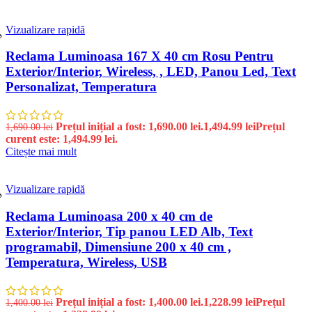
Vizualizare rapidă
%
Reclama Luminoasa 167 X 40 cm Rosu Pentru
Exterior/Interior, Wireless, , LED, Panou Led, Text
Personalizat, Temperatura
Prețul inițial a fost: 1,690.00 lei.
1,494.99
lei
Prețul
1,690.00
lei
curent este: 1,494.99 lei.
Citește mai mult
Vizualizare rapidă
%
Reclama Luminoasa 200 x 40 cm de
Exterior/Interior, Tip panou LED Alb, Text
programabil, Dimensiune 200 x 40 cm ,
Temperatura, Wireless, USB
Prețul inițial a fost: 1,400.00 lei.
1,228.99
lei
Prețul
1,400.00
lei