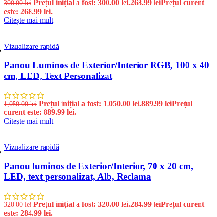
Prețul inițial a fost: 300.00 lei.
268.99
lei
Prețul curent
300.00
lei
este: 268.99 lei.
Citește mai mult
Vizualizare rapidă
%
Panou Luminos de Exterior/Interior RGB, 100 x 40
cm, LED, Text Personalizat
Prețul inițial a fost: 1,050.00 lei.
889.99
lei
Prețul
1,050.00
lei
curent este: 889.99 lei.
Citește mai mult
Vizualizare rapidă
%
Panou luminos de Exterior/Interior, 70 x 20 cm,
LED, text personalizat, Alb, Reclama
Prețul inițial a fost: 320.00 lei.
284.99
lei
Prețul curent
320.00
lei
este: 284.99 lei.