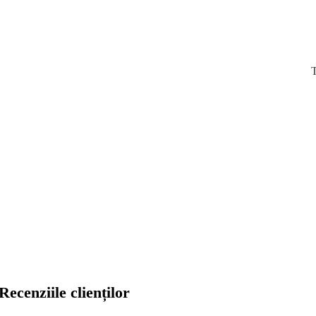
T
Recenziile clienților