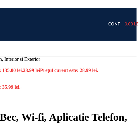
CONT
0.00
LE
 Interior si Exterior
: 135.00 lei.
28.99
lei
Prețul curent este: 28.99 lei.
 35.99 lei.
ec, Wi-fi, Aplicatie Telefon,