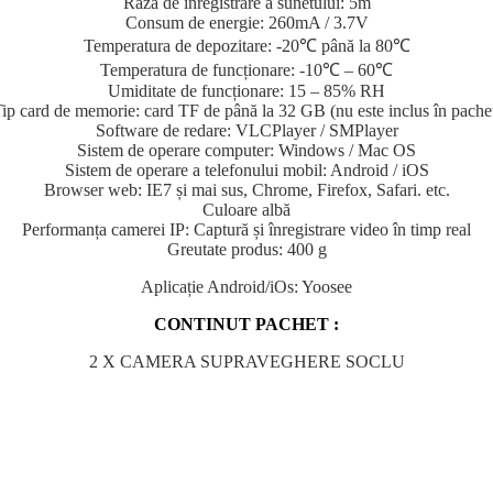
Raza de inregistrare a sunetului: 5m
Consum de energie: 260mA / 3.7V
Temperatura de depozitare: -20℃ până la 80℃
Temperatura de funcționare: -10℃ – 60℃
Umiditate de funcționare: 15 – 85% RH
ip card de memorie: card TF de până la 32 GB (nu este inclus în pache
Software de redare: VLCPlayer / SMPlayer
Sistem de operare computer: Windows / Mac OS
Sistem de operare a telefonului mobil: Android / iOS
Browser web: IE7 și mai sus, Chrome, Firefox, Safari. etc.
Culoare albă
Performanța camerei IP: Captură și înregistrare video în timp real
Greutate produs: 400 g
Aplicație Android/iOs: Yoosee
CONTINUT PACHET :
2 X CAMERA SUPRAVEGHERE SOCLU