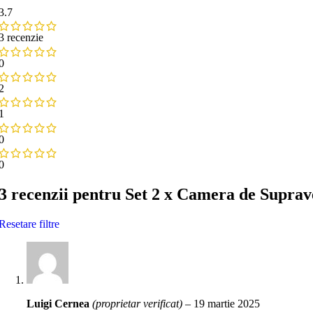
3.7
3 recenzie
0
2
1
0
0
3 recenzii pentru
Set 2 x Camera de Supraveg
Resetare filtre
Luigi Cernea
(proprietar verificat)
–
19 martie 2025