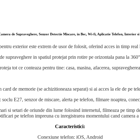
Camera de Supraveghere, Senzor Detectie Miscare, in Bec, Wi-fi, Aplicatie Telefon, Interior si
entru exterior este extrem de usor de folosit, oferind acces in timp real l
de supraveghere in spatiul protejat prin rotire pe orizontala pana la 360° 
roteja tot ce conteaza pentru tine: casa, masina, afacerea, supravegherea
n card de memorie (se achizitioneaza separat) si ai acces la ele de pe tel
soclu E27, senzor de miscare, alerta pe telefon, filmare noaptea, conectar
lmari si setari de oriunde din lume folosind internetul, filmeaza pe timp d
 notificari pe telefon impreuna cu inregistrarea momentului cand camera a 
Caracteristici:
Conexiune telefon: iOS, Android