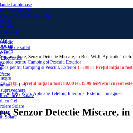
lande Luminoase
inat Stradal LED
ectoare Led cu Panou Solar
nimale
ersonala
e muzicale
e
ASA
i Audio
rumente de suflat
DUCERI
ofoane
NTACT
upraveghere, Senzor Detectie Miscare, in Bec, Wi-fi, Aplicatie Telefon,
 Electronice
ive
copica pentru Camping si Pescuit, Exterior
Prețul inițial a fost
135.00
lei
re
Efecte
negru
Prețul inițial a fost: 80.00 lei.
35.99
lei
Prețul curent este:
80.00
lei
uminoase Led
 supraveghere
ovoltaice – solare
rii cu Gel
rolere Solare
, Senzor Detectie Miscare, in B
rtoare
uri Solare