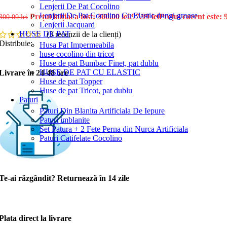
Lenjerii De Pat Cocolino
Lenjerii De Pat Cocolino Cu Elastic dungi groase
Prețul inițial a fost: 300.00 lei.
97.99
lei
Prețul curent este: 9
300.00
lei
Lenjerii Jacquard
HUSE DE PAT
(
3
recenzii de la clienți)
Distribuie:
Husa Pat Impermeabila
huse cocolino din tricot
Huse de pat Bumbac Finet, pat dublu
HUSE DE PAT CU ELASTIC
Livrare în 24-48 ore
Huse de pat Topper
Huse de pat Tricot, pat dublu
Paturi
Paturi Din Blanita Artificiala De Iepure
Paturi imblanite
Set Patura + 2 Fete Perna din Nurca Artificiala
Paturi Catifelate Cocolino
Te-ai răzgândit? Returnează în 14 zile
Plata direct la livrare