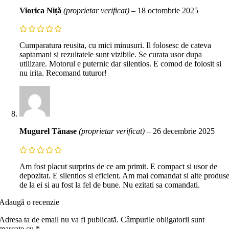
Viorica Niță
(proprietar verificat)
–
18 octombrie 2025
Cumparatura reusita, cu mici minusuri. Il folosesc de cateva
saptamani si rezultatele sunt vizibile. Se curata usor dupa
utilizare. Motorul e puternic dar silentios. E comod de folosit si
nu irita. Recomand tuturor!
Mugurel Tănase
(proprietar verificat)
–
26 decembrie 2025
Am fost placut surprins de ce am primit. E compact si usor de
depozitat. E silentios si eficient. Am mai comandat si alte produs
de la ei si au fost la fel de bune. Nu ezitati sa comandati.
Adaugă o recenzie
Adresa ta de email nu va fi publicată.
Câmpurile obligatorii sunt
marcate cu
*