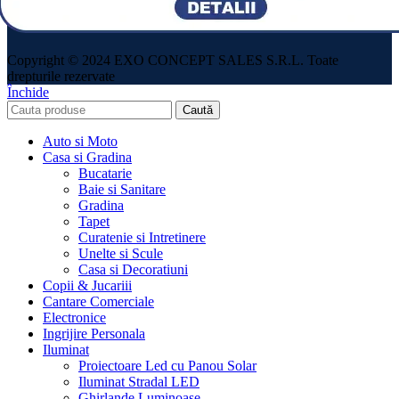
Copyright © 2024 EXO CONCEPT SALES S.R.L. Toate
drepturile rezervate
Închide
Caută
Auto si Moto
Casa si Gradina
Bucatarie
Baie si Sanitare
Gradina
Tapet
Curatenie si Intretinere
Unelte si Scule
Casa si Decoratiuni
Copii & Jucariii
Cantare Comerciale
Electronice
Ingrijire Personala
Iluminat
Proiectoare Led cu Panou Solar
Iluminat Stradal LED
Ghirlande Luminoase