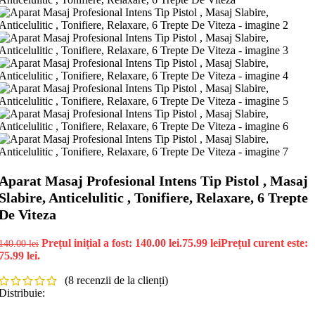
Aparat Masaj Profesional Intens Tip Pistol , Masaj
Slabire, Anticelulitic , Tonifiere, Relaxare, 6 Trepte
De Viteza
Prețul inițial a fost: 140.00 lei.
75.99
lei
Prețul curent este:
140.00
lei
75.99 lei.
(
8
recenzii de la clienți)
Distribuie: