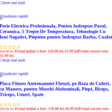
Citește mai mult
Vizualizare rapidă
1%
Perie Electrica Profesionala, Pentru Indreptat Parul,
Ceramica, 5 Trepte De Temperatura, Tehnologie Cu
Ioni Negativi, Pieptene pentru Indreptat Barba, Coafa
Prețul inițial a fost: 110.00 lei.
31.99
lei
Prețul curent este:
110.00
lei
31.99 lei.
Citește mai mult
Vizualizare rapidă
5%
Placa Fitness Antrenament Flotari, pe Baza de Culori,
cu Manere, pentru Muschi Abdominali, Piept, Biceps,
Triceps, Umeri, Spate
Prețul inițial a fost: 150.00 lei.
36.99
lei
Prețul curent este:
150.00
lei