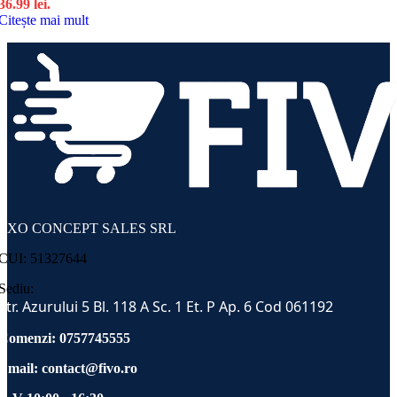
36.99 lei.
Citește mai mult
EXO CONCEPT SALES SRL
CUI: 51327644
Sediu:
Str. Azurului 5 Bl. 118 A Sc. 1 Et. P Ap. 6 Cod 061192
Comenzi: 0757745555
Email:
contact@fivo.ro