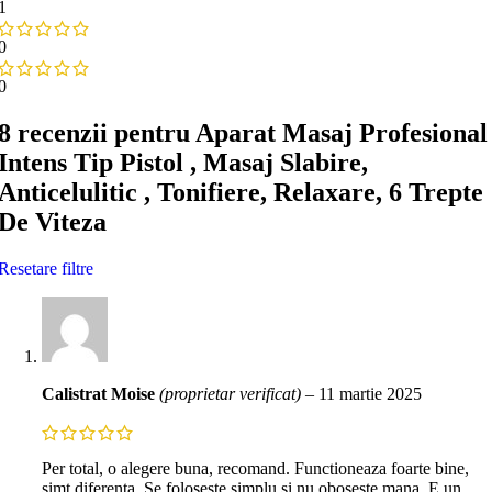
1
0
0
8 recenzii pentru
Aparat Masaj Profesional
Intens Tip Pistol , Masaj Slabire,
Anticelulitic , Tonifiere, Relaxare, 6 Trepte
De Viteza
Resetare filtre
Calistrat Moise
(proprietar verificat)
–
11 martie 2025
Per total, o alegere buna, recomand. Functioneaza foarte bine,
simt diferenta. Se foloseste simplu si nu oboseste mana. E un