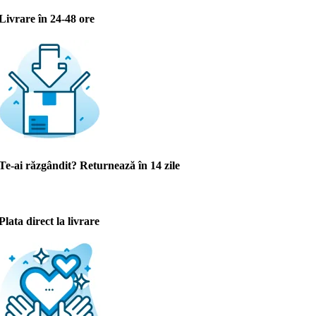
Livrare în 24-48 ore
Te-ai răzgândit? Returnează în 14 zile
Plata direct la livrare