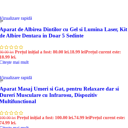
Vizualizare rapidă
6%
Aparat de Albirea Dintilor cu Gel si Lumina Laser, Kit
de Albire Dentara in Doar 5 Sedinte
Prețul inițial a fost: 80.00 lei.
18.99
lei
Prețul curent este:
80.00
lei
18.99 lei.
Citește mai mult
Vizualizare rapidă
5%
Aparat Masaj Umeri si Gat, pentru Relaxare dar si
Dureri Musculare cu Infrarosu, Dispozitiv
Multifunctional
Prețul inițial a fost: 100.00 lei.
74.99
lei
Prețul curent este:
100.00
lei
74.99 lei.
Citește mai mult