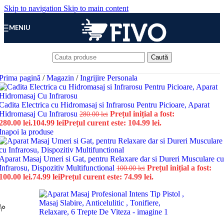
Skip to navigation
Skip to main content
MENIU
Caută
Prima pagină
/
Magazin
/
Ingrijire Personala
Cadita Electrica cu Hidromasaj si Infrarosu Pentru Picioare, Aparat
Hidromasaj Cu Infrarosu
Prețul inițial a fost:
280.00
lei
280.00 lei.
104.99
lei
Prețul curent este: 104.99 lei.
Inapoi la produse
Aparat Masaj Umeri si Gat, pentru Relaxare dar si Dureri Musculare cu
Infrarosu, Dispozitiv Multifunctional
Prețul inițial a fost:
100.00
lei
100.00 lei.
74.99
lei
Prețul curent este: 74.99 lei.
6%