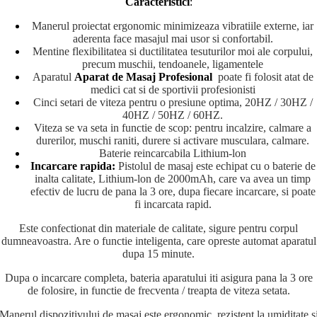
Caracteristici
:
Manerul proiectat ergonomic minimizeaza vibratiile externe, iar
aderenta face masajul mai usor si confortabil.
Mentine flexibilitatea si ductilitatea tesuturilor moi ale corpului,
precum muschii, tendoanele, ligamentele
Aparatul
Aparat de Masaj Profesional
poate fi folosit atat de
medici cat si de sportivii profesionisti
Cinci setari de viteza pentru o presiune optima, 20HZ / 30HZ /
40HZ / 50HZ / 60HZ.
Viteza se va seta in functie de scop: pentru incalzire, calmare a
durerilor, muschi raniti, durere si activare musculara, calmare.
Baterie reincarcabila Lithium-lon
Incarcare rapida:
Pistolul de masaj este echipat cu o baterie de
inalta calitate, Lithium-lon de 2000mAh, care va avea un timp
efectiv de lucru de pana la 3 ore, dupa fiecare incarcare, si poate
fi incarcata rapid.
Este confectionat din materiale de calitate, sigure pentru corpul
dumneavoastra. Are o functie inteligenta, care opreste automat aparatul
dupa 15 minute.
Dupa o incarcare completa, bateria aparatului iti asigura pana la 3 ore
de folosire, in functie de frecventa / treapta de viteza setata.
Manerul dispozitivului de masaj este ergonomic, rezistent la umiditate s