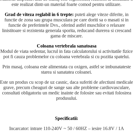
este realizat dintr-un material foarte comod pentru utilizare.
Grad de viteza reglabil in 6 trepte:
puteti alege viteze diferite, in
functie de zona sau grupa musculara pe care doriti sa o masati si in
functie de preferintele Dvs., oferind astfel muschilor o relaxare
linistitoare si rezistenta generala sporita, reducand durerea si crescand
gama de miscare.
Coloana vertebrala sanatoasa
Modul de viata sedentar, lucrul in fata calculatorului si activitatile fizice
pot fi cauza problemelor cu coloana vertebrala si cu pozitia spatelui.
Prin masaj, coloana este alimentata cu oxigen, astfel se imbunatateste
starea si sanatatea coloanei.
Este un produs cu scop de uz casnic, daca suferiti de afectiuni medicale
grave, precum cheaguri de sange sau alte probleme cardiovasculare,
consultati obligatoriu un medic inainte de folosire sau evitati folosirea
produsului.
Specificatii:
Incarcator: intrare 110-240V ~ 50 / 60HZ – iesire 16.8V / 1A