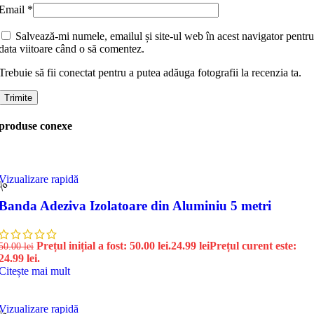
Email
*
Salvează-mi numele, emailul și site-ul web în acest navigator pentru
data viitoare când o să comentez.
Trebuie să fii conectat pentru a putea adăuga fotografii la recenzia ta.
produse conexe
Vizualizare rapidă
0%
Banda Adeziva Izolatoare din Aluminiu 5 metri
Prețul inițial a fost: 50.00 lei.
24.99
lei
Prețul curent este:
50.00
lei
24.99 lei.
Citește mai mult
Vizualizare rapidă