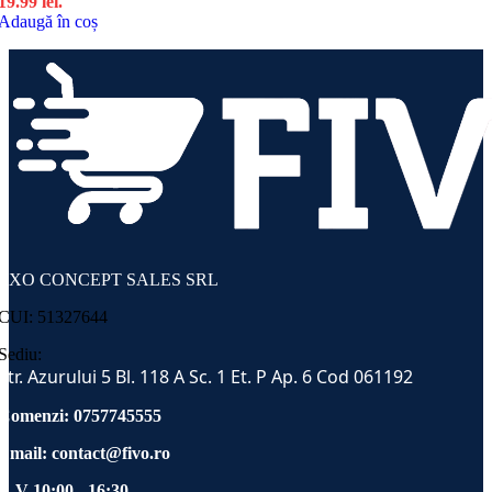
19.99 lei.
Adaugă în coș
EXO CONCEPT SALES SRL
CUI: 51327644
Sediu:
Str. Azurului 5 Bl. 118 A Sc. 1 Et. P Ap. 6 Cod 061192
Comenzi: 0757745555
Email:
contact@fivo.ro
L-V 10:00 - 16:30