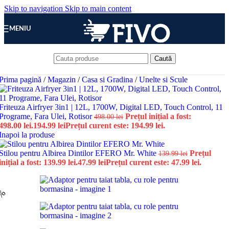
Skip to navigation
Skip to main content
MENIU
Caută
Prima pagină
/
Magazin
/
Casa si Gradina
/
Unelte si Scule
Friteuza Airfryer 3in1 | 12L, 1700W, Digital LED, Touch Control, 11
Programe, Fara Ulei, Rotisor
Prețul inițial a fost:
498.00
lei
498.00 lei.
194.99
lei
Prețul curent este: 194.99 lei.
Inapoi la produse
Stilou pentru Albirea Dintilor EFERO Mr. White
Prețul
139.99
lei
inițial a fost: 139.99 lei.
47.99
lei
Prețul curent este: 47.99 lei.
7%