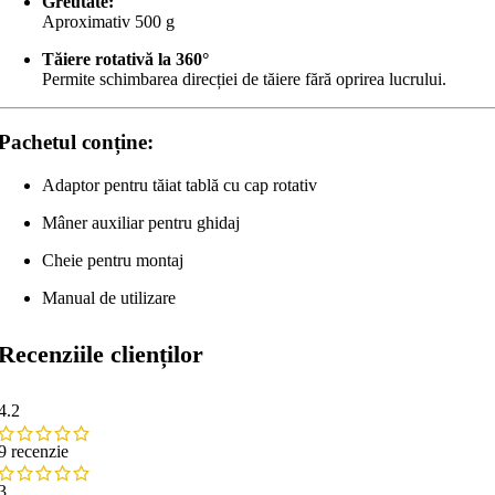
Greutate:
Aproximativ 500 g
Tăiere rotativă la 360°
Permite schimbarea direcției de tăiere fără oprirea lucrului.
Pachetul conține:
Adaptor pentru tăiat tablă cu cap rotativ
Mâner auxiliar pentru ghidaj
Cheie pentru montaj
Manual de utilizare
Recenziile clienților
4.2
9 recenzie
3