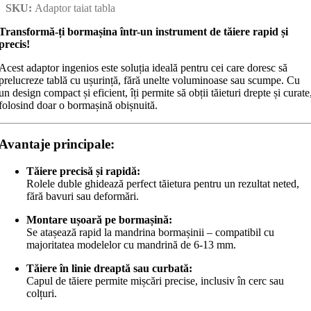
SKU:
Adaptor taiat tabla
Transformă-ți bormașina într-un instrument de tăiere rapid și
precis!
Acest adaptor ingenios este soluția ideală pentru cei care doresc să
prelucreze tablă cu ușurință, fără unelte voluminoase sau scumpe. Cu
un design compact și eficient, îți permite să obții tăieturi drepte și curate
folosind doar o bormașină obișnuită.
Avantaje principale:
Tăiere precisă și rapidă:
Rolele duble ghidează perfect tăietura pentru un rezultat neted,
fără bavuri sau deformări.
Montare ușoară pe bormașină:
Se atașează rapid la mandrina bormașinii – compatibil cu
majoritatea modelelor cu mandrină de 6-13 mm.
Tăiere în linie dreaptă sau curbată:
Capul de tăiere permite mișcări precise, inclusiv în cerc sau
colțuri.