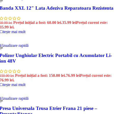
0%
Banda XXL 12″ Lata Adeziva Reparatoara Rezistenta
Prețul inițial a fost: 60.00 lei.
35.99
lei
Prețul curent este:
60.00
lei
35.99 lei.
Citește mai mult
Vizualizare rapidă
9%
Polizor Unghiular Electric Portabil cu Acumulator Li-
ion 48V
Prețul inițial a fost: 150.00 lei.
76.99
lei
Prețul curent este:
150.00
lei
76.99 lei.
Citește mai mult
Vizualizare rapidă
1%
Presa Universala Trusa Etrier Frana 21 piese –
Dreapta/Stanga