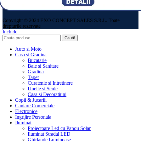
Copyright © 2024 EXO CONCEPT SALES S.R.L. Toate
drepturile rezervate
Închide
Caută
Auto si Moto
Casa si Gradina
Bucatarie
Baie si Sanitare
Gradina
Tapet
Curatenie si Intretinere
Unelte si Scule
Casa si Decoratiuni
Copii & Jucariii
Cantare Comerciale
Electronice
Ingrijire Personala
Iluminat
Proiectoare Led cu Panou Solar
Iluminat Stradal LED
Ghirlande Luminoase