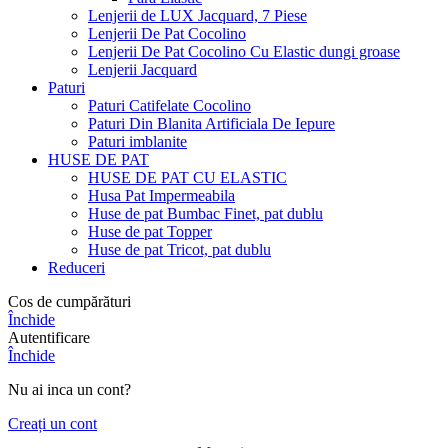
Lenjerii de LUX Jacquard, 7 Piese
Lenjerii De Pat Cocolino
Lenjerii De Pat Cocolino Cu Elastic dungi groase
Lenjerii Jacquard
Paturi
Paturi Catifelate Cocolino
Paturi Din Blanita Artificiala De Iepure
Paturi imblanite
HUSE DE PAT
HUSE DE PAT CU ELASTIC
Husa Pat Impermeabila
Huse de pat Bumbac Finet, pat dublu
Huse de pat Topper
Huse de pat Tricot, pat dublu
Reduceri
Cos de cumpărături
Închide
Autentificare
Închide
Nu ai inca un cont?
Creați un cont