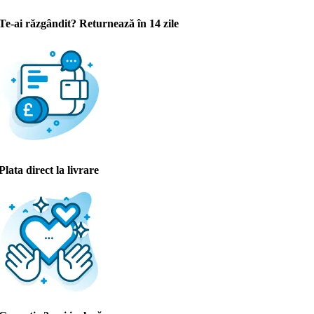
Te-ai răzgândit? Returnează în 14 zile
Plata direct la livrare