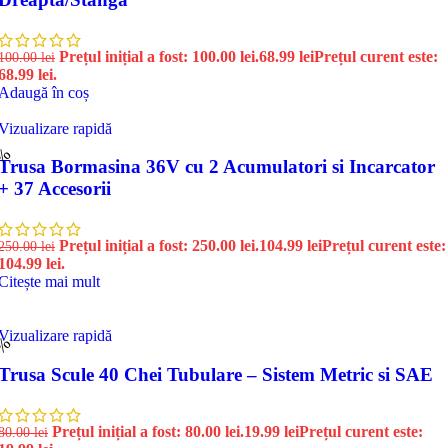
Prețul inițial a fost: 100.00 lei.
68.99
lei
Prețul curent este:
100.00
lei
68.99 lei.
Adaugă în coș
Vizualizare rapidă
8%
Trusa Bormasina 36V cu 2 Acumulatori si Incarcator
+ 37 Accesorii
Prețul inițial a fost: 250.00 lei.
104.99
lei
Prețul curent este:
250.00
lei
104.99 lei.
Citește mai mult
Vizualizare rapidă
5%
Trusa Scule 40 Chei Tubulare – Sistem Metric si SAE
Prețul inițial a fost: 80.00 lei.
19.99
lei
Prețul curent este:
80.00
lei