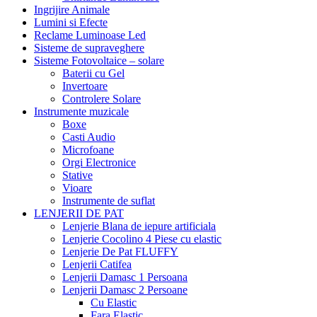
Ingrijire Animale
Lumini si Efecte
Reclame Luminoase Led
Sisteme de supraveghere
Sisteme Fotovoltaice – solare
Baterii cu Gel
Invertoare
Controlere Solare
Instrumente muzicale
Boxe
Casti Audio
Microfoane
Orgi Electronice
Stative
Vioare
Instrumente de suflat
LENJERII DE PAT
Lenjerie Blana de iepure artificiala
Lenjerie Cocolino 4 Piese cu elastic
Lenjerie De Pat FLUFFY
Lenjerii Catifea
Lenjerii Damasc 1 Persoana
Lenjerii Damasc 2 Persoane
Cu Elastic
Fara Elastic