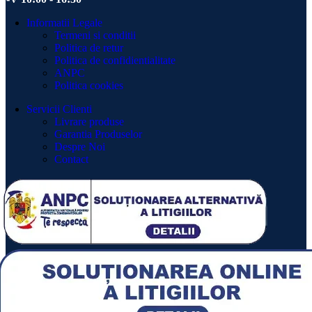
Informatii Legale
Termeni si conditii
Politica de retur
Politica de confidientialitate
ANPC
Politica cookies
Servicii Clienti
Livrare produse
Garantia Produselor
Despre Noi
Contact