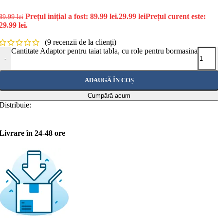
Prețul inițial a fost: 89.99 lei.
29.99
lei
Prețul curent este:
89.99
lei
29.99 lei.
(
9
recenzii de la clienți)
Cantitate Adaptor pentru taiat tabla, cu role pentru bormasina
-
ADAUGĂ ÎN COȘ
Cumpără acum
Distribuie:
Livrare în 24-48 ore