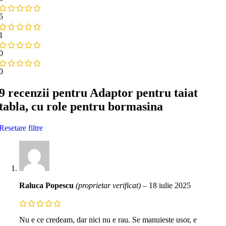
5
1
0
0
9 recenzii pentru
Adaptor pentru taiat
tabla, cu role pentru bormasina
Resetare filtre
Raluca Popescu
(proprietar verificat)
–
18 iulie 2025
Nu e ce credeam, dar nici nu e rau. Se manuieste usor, e