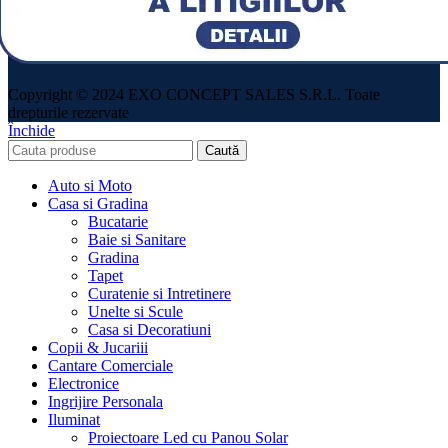
Copyright © 2024 EXO CONCEPT SALES S.R.L. Toate
drepturile rezervate
Închide
Caută
Auto si Moto
Casa si Gradina
Bucatarie
Baie si Sanitare
Gradina
Tapet
Curatenie si Intretinere
Unelte si Scule
Casa si Decoratiuni
Copii & Jucariii
Cantare Comerciale
Electronice
Ingrijire Personala
Iluminat
Proiectoare Led cu Panou Solar