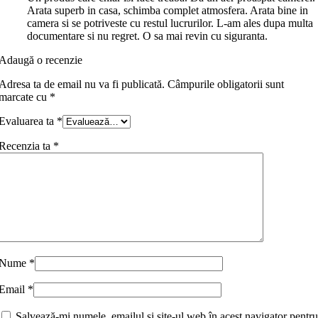
Arata superb in casa, schimba complet atmosfera. Arata bine in
camera si se potriveste cu restul lucrurilor. L-am ales dupa multa
documentare si nu regret. O sa mai revin cu siguranta.
Adaugă o recenzie
Adresa ta de email nu va fi publicată.
Câmpurile obligatorii sunt
marcate cu
*
Evaluarea ta
*
Recenzia ta
*
Nume
*
Email
*
Salvează-mi numele, emailul și site-ul web în acest navigator pentru