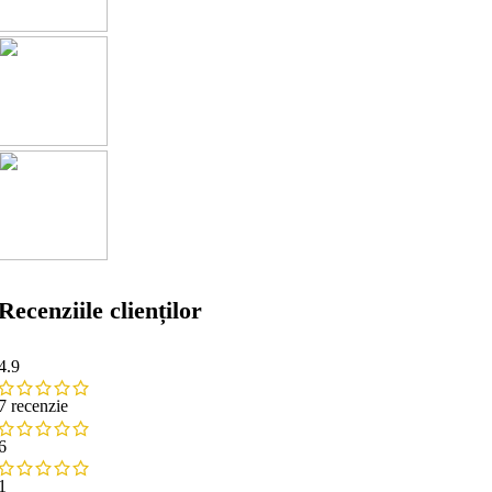
Recenziile clienților
4.9
7 recenzie
6
1