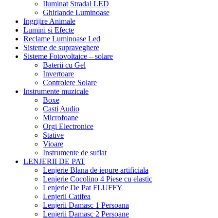
Iluminat Stradal LED
Ghirlande Luminoase
Ingrijire Animale
Lumini si Efecte
Reclame Luminoase Led
Sisteme de supraveghere
Sisteme Fotovoltaice – solare
Baterii cu Gel
Invertoare
Controlere Solare
Instrumente muzicale
Boxe
Casti Audio
Microfoane
Orgi Electronice
Stative
Vioare
Instrumente de suflat
LENJERII DE PAT
Lenjerie Blana de iepure artificiala
Lenjerie Cocolino 4 Piese cu elastic
Lenjerie De Pat FLUFFY
Lenjerii Catifea
Lenjerii Damasc 1 Persoana
Lenjerii Damasc 2 Persoane