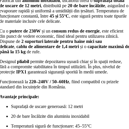
Fabricat din
aluminiu inoxidabil
, uscătorul oferă o
suprafață totală
de uscare de 12 metri
, distribuită pe
20 de bare încălzite
, asigurând o
evaporare rapidă și uniformă a umidității din țesături. Temperatura de
funcționare constantă, între
45 și 55°C
, este sigură pentru toate tipurile
de materiale inclusiv cele delicate.
Cu o
putere de 230W
și un
consum redus de energie
, este eficient
din punct de vedere economic, fiind ideal pentru utilizarea zilnică.
Dispune de
2 suporturi laterale pentru haine mici sau
delicate
,
cablu de alimentare de 1,4 metri
și o
capacitate maximă d
până la 15 kg
de rufe.
Designul
pliabil
permite depozitarea ușoară chiar și în spații reduse,
fără a compromite stabilitatea în timpul utilizării. În plus, nivelul de
protecție
IPX1
garantează siguranță sporită în medii umede.
Funcționează la
220–240V / 50–60Hz
, fiind compatibil cu prizele
standard din locuințele din România.
Avantaje principale:
Suprafață de uscare generoasă: 12 metri
20 de bare încălzite din aluminiu inoxidabil
Temperatură sigură de funcționare: 45–55°C