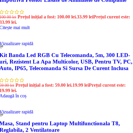
Prețul inițial a fost: 100.00 lei.
33.99
lei
Prețul curent este:
100.00
lei
33.99 lei.
Citește mai mult
Vizualizare rapidă
6%
Kit Banda Led RGB Cu Telecomanda, 5m, 300 LED-
uri, Rezistent La Apa Multicolor, USB, Pentru TV, PC,
Auto, IP65, Telecomanda Si Sursa De Curent Inclusa
Prețul inițial a fost: 59.00 lei.
19.99
lei
Prețul curent este:
59.00
lei
19.99 lei.
Adaugă în coș
Vizualizare rapidă
6%
Masa, Stand pentru Laptop Multifunctionala T8,
Reglabila, 2 Ventilatoare