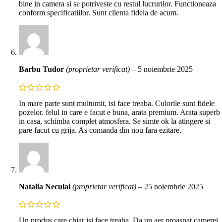
bine in camera si se potriveste cu restul lucrurilor. Functioneaza
conform specificatiilor. Sunt clienta fidela de acum.
Barbu Tudor
(proprietar verificat)
–
5 noiembrie 2025
In mare parte sunt multumit, isi face treaba. Culorile sunt fidele
pozelor. felul in care e facut e buna, arata premium. Arata superb
in casa, schimba complet atmosfera. Se simte ok la atingere si
pare facut cu grija. As comanda din nou fara ezitare.
Natalia Neculai
(proprietar verificat)
–
25 noiembrie 2025
Un produs care chiar isi face treaba. Da un aer proaspat camerei.