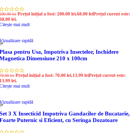
Prețul inițial a fost: 200.00 lei.
68.00
lei
Prețul curent este:
200.00
lei
68.00 lei.
Citește mai mult
Vizualizare rapidă
0%
Plasa pentru Usa, Impotriva Insectelor, Inchidere
Magnetica Dimensiune 210 x 100cm
Prețul inițial a fost: 70.00 lei.
13.99
lei
Prețul curent este:
70.00
lei
13.99 lei.
Citește mai mult
Vizualizare rapidă
2%
Set 3 X Insecticid Impotriva Gandacilor de Bucatarie,
Foarte Puternic si Eficient, cu Seringa Dozatoare