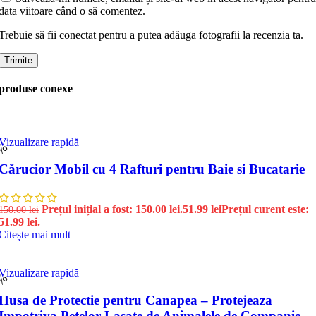
data viitoare când o să comentez.
Trebuie să fii conectat pentru a putea adăuga fotografii la recenzia ta.
produse conexe
Vizualizare rapidă
5%
Cărucior Mobil cu 4 Rafturi pentru Baie si Bucatarie
Prețul inițial a fost: 150.00 lei.
51.99
lei
Prețul curent este:
150.00
lei
51.99 lei.
Citește mai mult
Vizualizare rapidă
6%
Husa de Protectie pentru Canapea – Protejeaza
Impotriva Petelor Lasate de Animalele de Companie