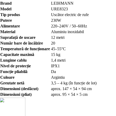
Brand
LEIHMANN
Model
URE8323
Tip produs
Uscător electric de rufe
Putere
230W
Alimentare
220–240V / 50–60Hz
Material
Aluminiu inoxidabil
Suprafață de uscare
12 metri
Număr bare de încălzire
20
Temperatură de funcționare
45–55°C
Capacitate maximă
15 kg
Lungime cablu
1,4 metri
Nivel de protecție
IPX1
Funcție pliabilă
Da
Culoare
Argintiu
Greutate netă
3,5 – 4 kg (în funcție de lot)
Dimensiuni (desfăcut)
aprox. 147 × 54 × 94 cm
Dimensiuni (pliat)
aprox. 95 × 54 × 5 cm