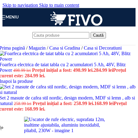
Skip to navigation
Skip to main content
MENIU
Caută
Prima pagină
/
Magazin
/
Casa si Gradina
/
Casa si Decoratiuni
Foarfeca electrica de taiat tabla cu 2 acumulatori 5 Ah, 48V, Blitz
Power
Prețul inițial a fost: 498.99 lei.
284.99
lei
Prețul
498.99
lei
curent este: 284.99 lei.
Inapoi la produse
Set 2 masute de cafea stil nordic, design modern, MDF si lemn , alb si
natural
Prețul inițial a fost: 258.99 lei.
168.99
lei
Prețul
258.99
lei
curent este: 168.99 lei.
9%