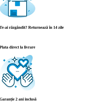
Te-ai răzgândit? Returnează în 14 zile
Plata direct la livrare
Garanție 2 ani inclusă