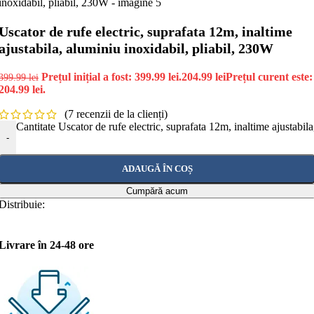
Uscator de rufe electric, suprafata 12m, inaltime
ajustabila, aluminiu inoxidabil, pliabil, 230W
Prețul inițial a fost: 399.99 lei.
204.99
lei
Prețul curent este:
399.99
lei
204.99 lei.
(
7
recenzii de la clienți)
Cantitate Uscator de rufe electric, suprafata 12m, inaltime ajustabil
-
ADAUGĂ ÎN COȘ
Cumpără acum
Distribuie:
Livrare în 24-48 ore