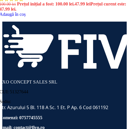
Prețul inițial a fost: 100.00 lei.
47.99
lei
Prețul curent este:
100.00
lei
47.99 lei.
Adaugă în coș
EXO CONCEPT SALES SRL
CUI: 51327644
Sediu:
Str. Azurului 5 Bl. 118 A Sc. 1 Et. P Ap. 6 Cod 061192
Comenzi: 0757745555
Email:
contact@fivo.ro