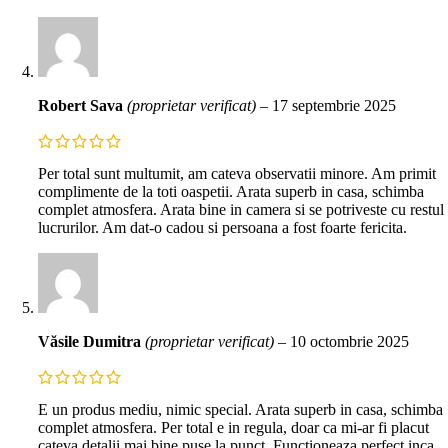
Robert Sava
(proprietar verificat)
–
17 septembrie 2025
Per total sunt multumit, am cateva observatii minore. Am primit
complimente de la toti oaspetii. Arata superb in casa, schimba
complet atmosfera. Arata bine in camera si se potriveste cu restul
lucrurilor. Am dat-o cadou si persoana a fost foarte fericita.
Văsile Dumitra
(proprietar verificat)
–
10 octombrie 2025
E un produs mediu, nimic special. Arata superb in casa, schimba
complet atmosfera. Per total e in regula, doar ca mi-ar fi placut
cateva detalii mai bine puse la punct. Functioneaza perfect inca