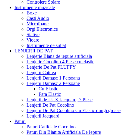
Controlere Solare
Instrumente muzicale
Boxe
Casti Audio
Microfoane
Orgi Electronice
Stative
Vioare
Instrumente de suflat
LENJERII DE PAT
Lenjerie Blana de iepure artificiala
Lenjerie Cocolino 4 Piese cu elastic
Lenjerie De Pat FLUFFY
Lenjerii Catifea
Lenjerii Damasc 1 Persoana
Lenjerii Damasc 2 Persoane
Cu Elastic
Fara Elastic
Lenjerii de LUX Jacquard, 7 Piese
Lenjerii De Pat Cocolino
Lenjerii De Pat Cocolino Cu Elastic dungi groase
Lenjerii Jacquard
Paturi
Paturi Catifelate Cocolino
Paturi Din Blanita Artificiala De Iepure