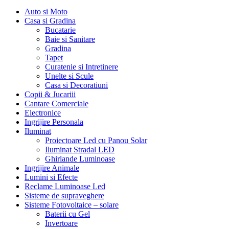
Auto si Moto
Casa si Gradina
Bucatarie
Baie si Sanitare
Gradina
Tapet
Curatenie si Intretinere
Unelte si Scule
Casa si Decoratiuni
Copii & Jucariii
Cantare Comerciale
Electronice
Ingrijire Personala
Iluminat
Proiectoare Led cu Panou Solar
Iluminat Stradal LED
Ghirlande Luminoase
Ingrijire Animale
Lumini si Efecte
Reclame Luminoase Led
Sisteme de supraveghere
Sisteme Fotovoltaice – solare
Baterii cu Gel
Invertoare