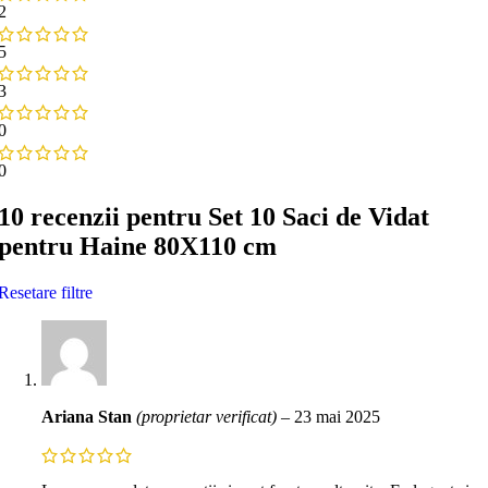
2
5
3
0
0
10 recenzii pentru
Set 10 Saci de Vidat
pentru Haine 80X110 cm
Resetare filtre
Ariana Stan
(proprietar verificat)
–
23 mai 2025