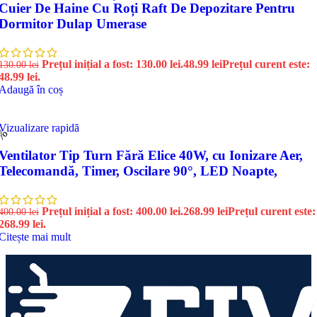
Cuier De Haine Cu Roți Raft De Depozitare Pentru
Dormitor Dulap Umerase
Prețul inițial a fost: 130.00 lei.
48.99
lei
Prețul curent este:
130.00
lei
48.99 lei.
Adaugă în coș
Vizualizare rapidă
3%
Ventilator Tip Turn Fără Elice 40W, cu Ionizare Aer,
Telecomandă, Timer, Oscilare 90°, LED Noapte,
Prețul inițial a fost: 400.00 lei.
268.99
lei
Prețul curent este:
400.00
lei
268.99 lei.
Citește mai mult