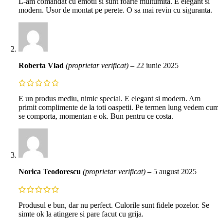
L-am comandat cu emotii si sunt foarte multumita. E elegant si
modern. Usor de montat pe perete. O sa mai revin cu siguranta.
Roberta Vlad
(proprietar verificat)
–
22 iunie 2025
E un produs mediu, nimic special. E elegant si modern. Am
primit complimente de la toti oaspetii. Pe termen lung vedem cu
se comporta, momentan e ok. Bun pentru ce costa.
Norica Teodorescu
(proprietar verificat)
–
5 august 2025
Produsul e bun, dar nu perfect. Culorile sunt fidele pozelor. Se
simte ok la atingere si pare facut cu grija.