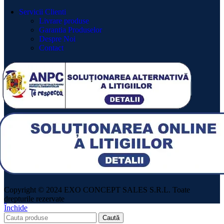
Servicii Clienti
Livrare produse
Garantia Produselor
Despre Noi
Contact
Copyright © 2024 EXO CONCEPT SALES S.R.L. Toate
drepturile rezervate
Închide
Caută