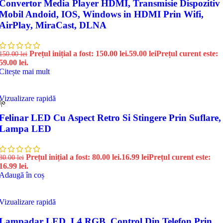
Convertor Media Player HDMI, Transmisie Dispozitiv
Mobil Andoid, IOS, Windows in HDMI Prin Wifi,
AirPlay, MiraCast, DLNA
Prețul inițial a fost: 150.00 lei.
59.00
lei
Prețul curent este:
150.00
lei
59.00 lei.
Citește mai mult
Vizualizare rapidă
9%
Felinar LED Cu Aspect Retro Si Stingere Prin Suflare,
Lampa LED
Prețul inițial a fost: 80.00 lei.
16.99
lei
Prețul curent este:
80.00
lei
16.99 lei.
Adaugă în coș
Vizualizare rapidă
Lampadar LED L4 RGB, Control Din Telefon Prin