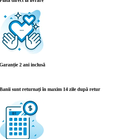
Plata direct la livrare
Garanție 2 ani inclusă
Banii sunt returnați în maxim 14 zile după retur