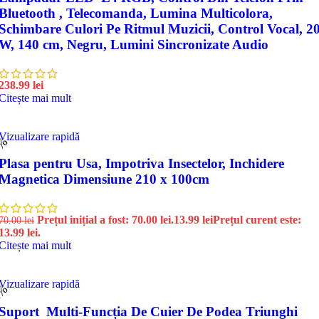
Bluetooth , Telecomanda, Lumina Multicolora,
Schimbare Culori Pe Ritmul Muzicii, Control Vocal, 2
W, 140 cm, Negru, Lumini Sincronizate Audio
238.99
lei
Citește mai mult
Vizualizare rapidă
0%
Plasa pentru Usa, Impotriva Insectelor, Inchidere
Magnetica Dimensiune 210 x 100cm
Prețul inițial a fost: 70.00 lei.
13.99
lei
Prețul curent este:
70.00
lei
13.99 lei.
Citește mai mult
Vizualizare rapidă
2%
Suport Multi-Funcția De Cuier De Podea Triunghi