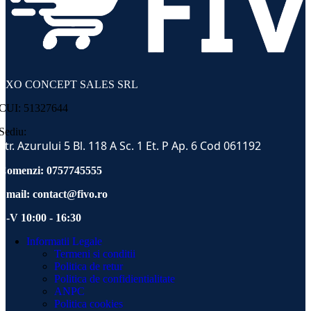
EXO CONCEPT SALES SRL
CUI: 51327644
Sediu:
Str. Azurului 5 Bl. 118 A Sc. 1 Et. P Ap. 6 Cod 061192
Comenzi: 0757745555
Email:
contact@fivo.ro
L-V 10:00 - 16:30
Informatii Legale
Termeni si conditii
Politica de retur
Politica de confidientialitate
ANPC
Politica cookies