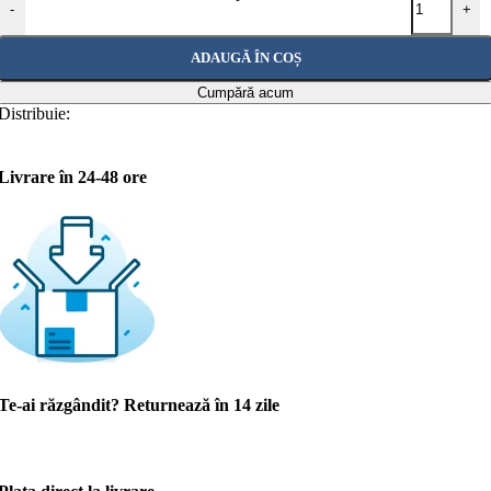
-
+
ADAUGĂ ÎN COȘ
Cumpără acum
Distribuie:
Livrare în 24-48 ore
Te-ai răzgândit? Returnează în 14 zile