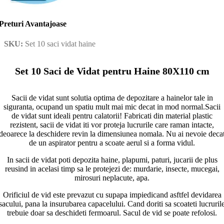
Preturi Avantajoase
SKU:
Set 10 saci vidat haine
Set 10 Saci de Vidat pentru Haine 80X110 cm
Sacii de vidat sunt solutia optima de depozitare a hainelor tale in
siguranta, ocupand un spatiu mult mai mic decat in mod normal.Sacii
de vidat sunt ideali pentru calatorii! Fabricati din material plastic
rezistent, sacii de vidat iti vor proteja lucrurile care raman intacte,
deoarece la deschidere revin la dimensiunea nomala. Nu ai nevoie deca
de un aspirator pentru a scoate aerul si a forma vidul.
In sacii de vidat poti depozita haine, plapumi, paturi, jucarii de plus
reusind in acelasi timp sa le protejezi de: murdarie, insecte, mucegai,
mirosuri neplacute, apa.
Orificiul de vid este prevazut cu supapa impiedicand asftfel devidarea
sacului, pana la insurubarea capacelului. Cand doriti sa scoateti lucruril
trebuie doar sa deschideti fermoarul. Sacul de vid se poate refolosi.