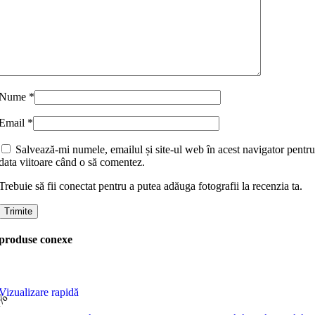
Nume
*
Email
*
Salvează-mi numele, emailul și site-ul web în acest navigator pentru
data viitoare când o să comentez.
Trebuie să fii conectat pentru a putea adăuga fotografii la recenzia ta.
produse conexe
Vizualizare rapidă
1%