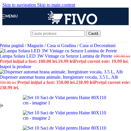
Skip to navigation
Skip to main content
MENIU
Caută
Prima pagină
/
Magazin
/
Casa si Gradina
/
Casa si Decoratiuni
Lampa Solara LED 3W Vintage cu Senzor Lumina de Perete
100.00
lei
Prețul inițial a fost: 100.00 lei.
19.99
lei
Prețul curent este: 19.99 lei.
Inapoi la produse
Dispenser automat hrana animale, Inregistrare vocala, 3.5 L, Alb
Prețul inițial a fost: 350.00 lei.
238.99
lei
Prețul curent este:
350.00
lei
238.99 lei.
8%