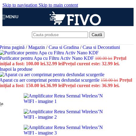
Skip to navigation
Skip to main content
MENIU
Caută
Prima pagină
/
Magazin
/
Casa si Gradina
/
Casa si Decoratiuni
Purificator pentru Apa cu Filtru Activ Nano KDF
Prețul
100.00
lei
inițial a fost: 100.00 lei.
32.99
lei
Prețul curent este: 32.99 lei.
Inapoi la produse
Aparat cu aer comprimat pentru desfundat scurgerile
Prețul
150.00
lei
inițial a fost: 150.00 lei.
36.99
lei
Prețul curent este: 36.99 lei.
0%