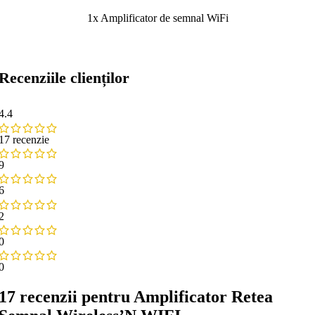
1x Amplificator de semnal WiFi
Recenziile clienților
4.4
17 recenzie
9
6
2
0
0
17 recenzii pentru
Amplificator Retea