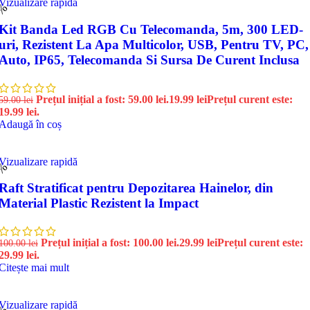
Vizualizare rapidă
6%
Kit Banda Led RGB Cu Telecomanda, 5m, 300 LED-
uri, Rezistent La Apa Multicolor, USB, Pentru TV, PC,
Auto, IP65, Telecomanda Si Sursa De Curent Inclusa
Prețul inițial a fost: 59.00 lei.
19.99
lei
Prețul curent este:
59.00
lei
19.99 lei.
Adaugă în coș
Vizualizare rapidă
0%
Raft Stratificat pentru Depozitarea Hainelor, din
Material Plastic Rezistent la Impact
Prețul inițial a fost: 100.00 lei.
29.99
lei
Prețul curent este:
100.00
lei
29.99 lei.
Citește mai mult
Vizualizare rapidă