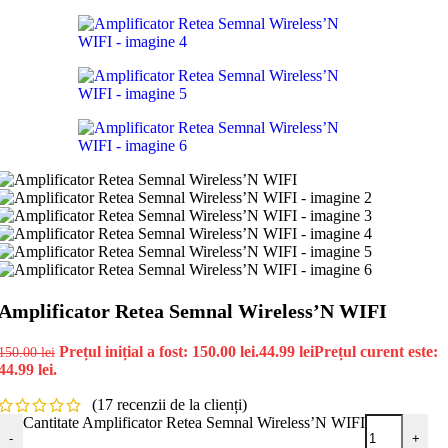
Amplificator Retea Semnal Wireless’N WIFI
Prețul inițial a fost: 150.00 lei.
44.99
lei
Prețul curent este:
150.00
lei
44.99 lei.
(
17
recenzii de la clienți)
Cantitate Amplificator Retea Semnal Wireless’N WIFI
-
+