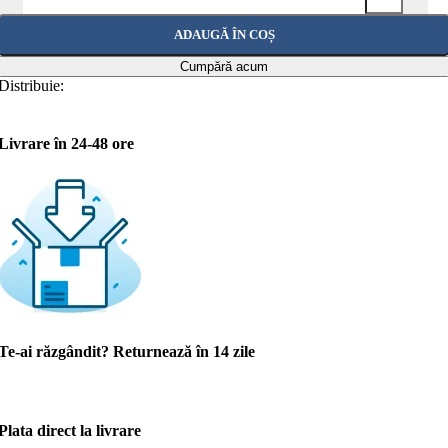
ADAUGĂ ÎN COȘ
Cumpără acum
Distribuie:
Livrare în 24-48 ore
Te-ai răzgândit? Returnează în 14 zile
Plata direct la livrare