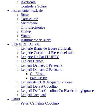
Invertoare
Controlere Solare
Instrumente muzicale
Boxe
Casti Audio
Microfoane
Orgi Electronice
Stative
Vioare
Instrumente de suflat
LENJERII DE PAT
Lenjerie Blana de iepure artificiala
Lenjerie Cocolino 4 Piese cu elastic
Lenjerie De Pat FLUFFY
Lenjerii Catifea
Lenjerii Damasc 1 Persoana
Lenjerii Damasc 2 Persoane
Cu Elastic
Fara Elastic
Lenjerii de LUX Jacquard, 7 Piese
Lenjerii De Pat Cocolino
Lenjerii De Pat Cocolino Cu Elastic dungi groase
Lenjerii Jacquard
Paturi
Paturi Catifelate Cocolino