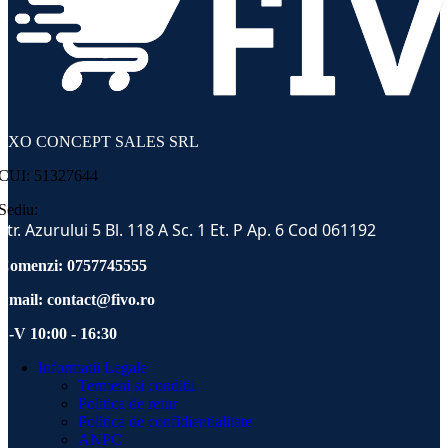
EXO CONCEPT SALES SRL
CUI: 51327644
Sediu:
Str. Azurului 5 Bl. 118 A Sc. 1 Et. P Ap. 6 Cod 061192
Comenzi: 0757745555
Email:
contact@fivo.ro
L-V 10:00 - 16:30
Informatii Legale
Termeni si conditii
Politica de retur
Politica de confidientialitate
ANPC