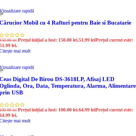
Vizualizare rapidă
5%
Cărucior Mobil cu 4 Rafturi pentru Baie si Bucatarie
Prețul inițial a fost: 150.00 lei.
51.99
lei
Prețul curent este:
150.00
lei
51.99 lei.
Citește mai mult
Vizualizare rapidă
5%
Ceas Digital De Birou DS-3618LP, Afisaj LED
Oglinda, Ora, Data, Temperatura, Alarma, Alimentare
prin USB
Prețul inițial a fost: 100.00 lei.
64.99
lei
Prețul curent este:
100.00
lei
64.99 lei.
Citește mai mult