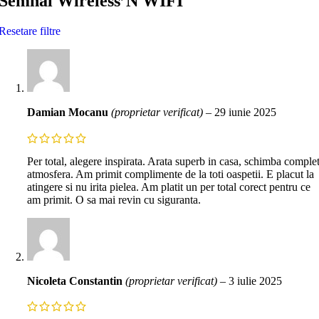
Semnal Wireless’N WIFI
Resetare filtre
Damian Mocanu
(proprietar verificat)
–
29 iunie 2025
Per total, alegere inspirata. Arata superb in casa, schimba comple
atmosfera. Am primit complimente de la toti oaspetii. E placut la
atingere si nu irita pielea. Am platit un per total corect pentru ce
am primit. O sa mai revin cu siguranta.
Nicoleta Constantin
(proprietar verificat)
–
3 iulie 2025