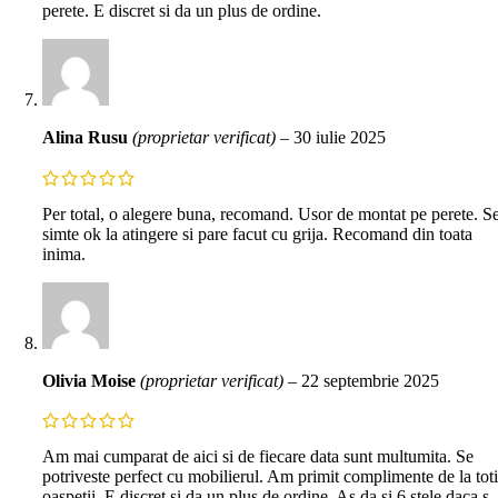
perete. E discret si da un plus de ordine.
Alina Rusu
(proprietar verificat)
–
30 iulie 2025
Per total, o alegere buna, recomand. Usor de montat pe perete. S
simte ok la atingere si pare facut cu grija. Recomand din toata
inima.
Olivia Moise
(proprietar verificat)
–
22 septembrie 2025
Am mai cumparat de aici si de fiecare data sunt multumita. Se
potriveste perfect cu mobilierul. Am primit complimente de la toti
oaspetii. E discret si da un plus de ordine. As da si 6 stele daca s-