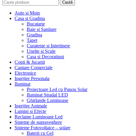
Caută
Auto si Moto
Casa si Gradina
Bucatarie
Baie si Sanitare
Gradina
Tapet
Curatenie si Intretinere
Unelte si Scule
Casa si Decoratiuni
Copii & Jucariii
Cantare Comerciale
Electronice
Ingrijire Personala
Iluminat
Proiectoare Led cu Panou Solar
Iluminat Stradal LED
Ghirlande Luminoase
Ingrijire Animale
Lumini si Efecte
Reclame Luminoase Led
Sisteme de supraveghere
Sisteme Fotovoltaice – solare
Baterii cu Gel