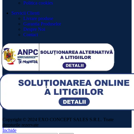
Politica cookies
Servicii Clienti
Livrare produse
Garantia Produselor
Despre Noi
Contact
Copyright © 2024 EXO CONCEPT SALES S.R.L. Toate
drepturile rezervate
Închide