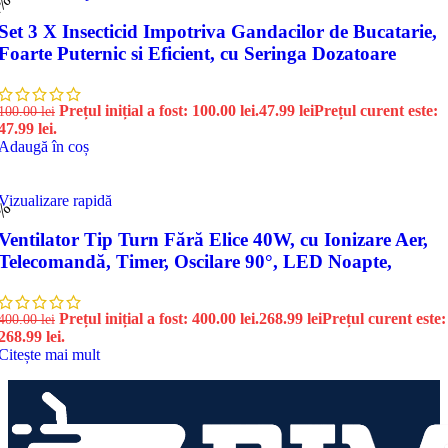
2%
Set 3 X Insecticid Impotriva Gandacilor de Bucatarie,
Foarte Puternic si Eficient, cu Seringa Dozatoare
Prețul inițial a fost: 100.00 lei.
47.99
lei
Prețul curent este:
100.00
lei
47.99 lei.
Adaugă în coș
Vizualizare rapidă
3%
Ventilator Tip Turn Fără Elice 40W, cu Ionizare Aer,
Telecomandă, Timer, Oscilare 90°, LED Noapte,
Prețul inițial a fost: 400.00 lei.
268.99
lei
Prețul curent este:
400.00
lei
268.99 lei.
Citește mai mult